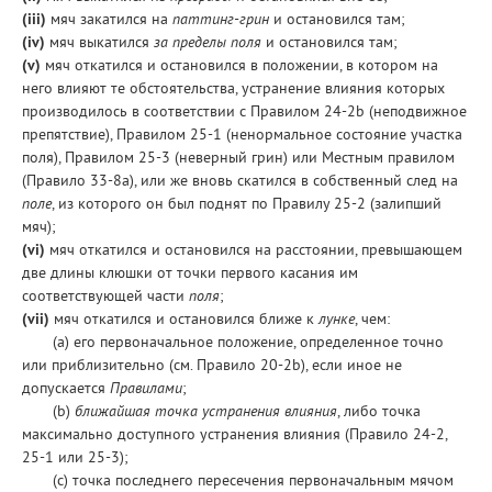
(iii)
мяч закатился на
паттинг-грин
и остановился там;
(iv)
мяч выкатился
за пределы поля
и остановился там;
(v)
мяч откатился и остановился в положении, в котором на
него влияют те обстоятельства, устранение влияния которых
производилось в соответствии с Правилом 24-2b (неподвижное
препятствие), Правилом 25-1 (ненормальное состояние участка
поля), Правилом 25-3 (неверный грин) или Местным правилом
(Правило 33-8а), или же вновь скатился в собственный след на
поле
, из которого он был поднят по Правилу 25-2 (залипший
мяч);
(vi)
мяч откатился и остановился на расстоянии, превышающем
две длины клюшки от точки первого касания им
соответствующей части
поля
;
(vii)
мяч откатился и остановился ближе к
лунке
, чем:
(a) его первоначальное положение, определенное точно
или приблизительно (см. Правило 20-2b), если иное не
допускается
Правилами
;
(b)
ближайшая точка устранения влияния
, либо точка
максимально доступного устранения влияния (Правило 24-2,
25-1 или 25-3);
(с) точка последнего пересечения первоначальным мячом