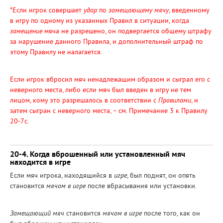
*Если игрок совершает
удар
по
замещающему мячу
, введенному
в игру по одному из указанных Правил в ситуации, когда
замещение
мяча не разрешено, он подвергается общему штрафу
за нарушение данного Правила, и дополнительный штраф по
этому Правилу не налагается.
Если игрок вбросил мяч ненадлежащим образом и сыграл его с
неверного места, либо если мяч был введен в игру не тем
лицом, кому это разрешалось в соответствии с
Правилами
, и
затем сыгран с неверного места, – см. Примечание 3 к Правилу
20-7с.
20-4. Когда вброшенный или установленный мяч
находится в игре
Если мяч игрока, находящийся в
игре
, был поднят, он опять
становится
мячом в игре
после вбрасывания или установки.
Замещающий мяч
становится
мячом в игре
после того, как он