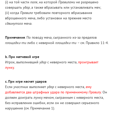
(i) на той части
поля
, на которой
Правилами
не разрешено
совершать
удар
, а также вбрасывать или устанавливать мяч;
(ii) когда
Правила
требовали повторного вбрасывания
вброшенного мяча, либо установки на прежнее место
сдвинутого
мяча.
Примечание
. По поводу мяча, сыгранного из-за пределов
площадки-ти
либо с неверной
площадки-ти
– см. Правило 11-4.
b. При матчевой игре
Игрок, выполнивший
удар
с неверного места,
проигрывает
лунку
.
c. При игре насчет ударов
Если
участник
выполняет
удар
с неверного места,
ему
добавляется два штрафных удара по применимому
Правилу
. Он
должен доиграть лунку мячом, сыгранным с неверного места,
без исправления ошибки, если он не совершил серьезного
нарушения (см. Примечание 1).