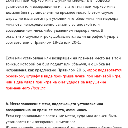
Если мяч или маркер мяча случайно
сдвинуты
в процессе
установки или возвращения мяча, этот мяч или маркер мяча
должны быть установлены на прежнее место. В этом случае
штраф не налагается при условии, что
сдвиг
мяча или маркера
мяча был непосредственно связан с установкой или
возвращением мяча, либо удалением маркера мяча. В
остальных случаях игроку добавляется один штрафной удар в
соответствии с Правилом 18-2а или 20-1.
Если мяч установлен или возвращен на прежнее место не в той
точке, с которой он был поднят или
сдвинут
, и ошибка не
исправлена, как предписано Правилом 20-6,
игрок подвергается
основному штрафу в виде проигрыша лунки при матчевой игре,
или в два удара при игре на счет ударов, за нарушение
применимого
Правила
.
b. Местоположение мяча, подлежащего установке или
возвращению на прежнее место, изменилось
Если первоначальное состояние места, куда мяч должен быть
установлен или возвращен, изменилось: