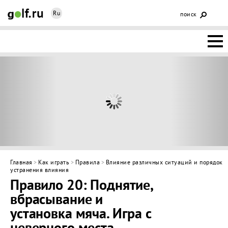
Ru
поиск
НОВОСТИ
ОСНОВЫ
КЛУБЫ
ФЕДЕРАЦИЯ
КАЛЕНДАРЬ
Главная
>
Как играть
>
Правила
>
Влияние различных ситуаций и порядок
устранения влияния
ГОЛЬФ-
Правило 20: Поднятие,
вбрасывание и
ИЗМ
ИНТЕРАКТИВ
установка мяча. Игра с
НЕДВИЖИМОСТЬ