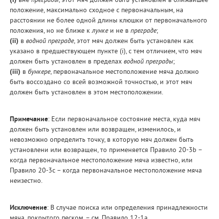
(i)
вне
преграды
, этот мяч должен быть установлен в ближайшее
положение, максимально сходное с первоначальным, на
расстоянии не более одной длины клюшки от первоначального
положения, но не ближе к
лунке
и не в
преграде
;
(ii)
в
водной преграде
, этот мяч должен быть установлен как
указано в предшествующем пункте (i), с тем отличием, что мяч
должен быть установлен в пределах
водной преграды
;
(iii)
в
бункере
, первоначальное местоположение мяча должно
быть воссоздано со всей возможной точностью, и этот мяч
должен быть установлен в этом местоположении.
Примечание
: Если первоначальное состояние места, куда мяч
должен быть установлен или возвращен, изменилось, и
невозможно определить точку, в которую мяч должен быть
установлени или возвращен, то применяется Правило 20-3b –
когда первоначальное местоположение мяча известно, или
Правило 20-3с – когда первоначальное местоположение мяча
неизестно.
Исключение
: В случае поиска или определения принадлежности
мяча, покрытого песком, – см. Правило 12-1а.