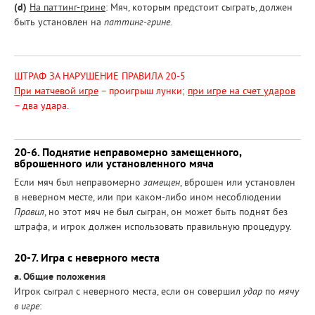
(d)
На паттинг-грине
: Мяч, которым предстоит сыграть, должен
быть установлен на
паттинг-грине
.
ШТРАФ ЗА НАРУШЕНИЕ ПРАВИЛА 20-5
При матчевой игре
– проигрыш лунки;
при игре на счет ударов
– два удара.
20-6. Поднятие неправомерно замещенного,
вброшенного или установленного мяча
Если мяч был неправомерно
замещен
, вброшен или установлен
в неверном месте, или при каком-либо ином несоблюдении
Правил
, но этот мяч не был сыгран, он может быть поднят без
штрафа, и игрок должен использовать правильную процедуру.
20-7. Игра с неверного места
a. Общие положения
Игрок сыграл с неверного места, если он совершил
удар
по
мячу
в игре
: