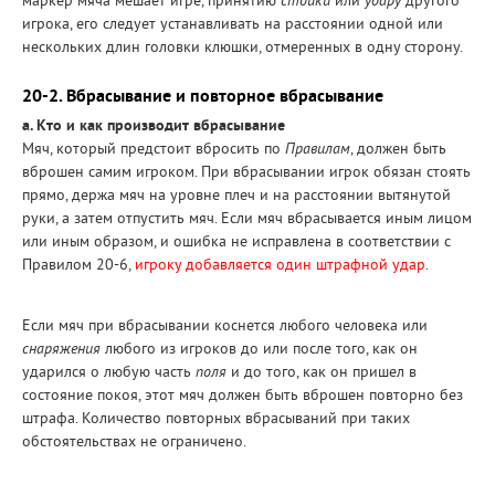
маркер мяча мешает игре, принятию
стойки
или
удару
другого
игрока, его следует устанавливать на расстоянии одной или
нескольких длин головки клюшки, отмеренных в одну сторону.
20-2. Вбрасывание и повторное вбрасывание
а. Кто и как производит вбрасывание
Мяч, который предстоит вбросить по
Правилам
, должен быть
вброшен самим игроком. При вбрасывании игрок обязан стоять
прямо, держа мяч на уровне плеч и на расстоянии вытянутой
руки, а затем отпустить мяч. Если мяч вбрасывается иным лицом
или иным образом, и ошибка не исправлена в соответствии с
Правилом 20-6,
игроку добавляется один штрафной удар
.
Если мяч при вбрасывании коснется любого человека или
снаряжения
любого из игроков до или после того, как он
ударился о любую часть
поля
и до того, как он пришел в
состояние покоя, этот мяч должен быть вброшен повторно без
штрафа. Количество повторных вбрасываний при таких
обстоятельствах не ограничено.