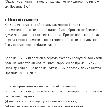
(Оказание влияния на местонахождение или движение мяча –
см. Правило 1-2.)
b. Место вбрасывания
Когда мяч предстоит вбросить как можно ближе к
определенной точке, то он должен быть вброшен не ближе к
лунке
, чем находится от нее эта точка. При невозможности для
игрока точно определить положение этой точки, оно должно
быть определено приблизительно.
Вброшенный мяч должен в первую очередь коснуться той части
поля
, на которую он должен быть вброшен по применимому
Правилу
. Если он не вброшен указанным образом, применяются
Правила 20-6 и 20-7.
c. Когда производится повторное вбрасывание
Вброшенный мяч должен быть вброшен повторно без штрафа в
следующих случаях:
(i)
мяч скатился в
преграду
и остановился в ней;
(ii)
мяч выкатился из
преграды
и остановился вне ее;