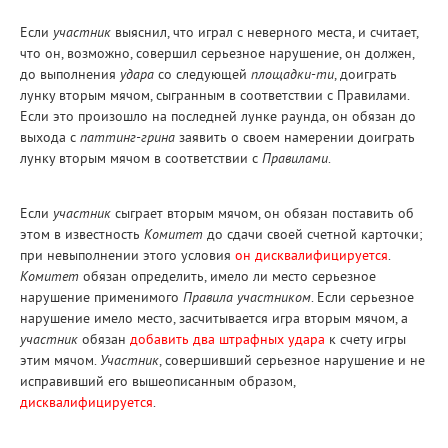
Если
участник
выяснил, что играл с неверного места, и считает,
что он, возможно, совершил серьезное нарушение, он должен,
до выполнения
удара
со следующей
площадки-ти
, доиграть
лунку вторым мячом, сыгранным в соответствии с Правилами.
Если это произошло на последней лунке раунда, он обязан до
выхода с
паттинг-грина
заявить о своем намерении доиграть
лунку вторым мячом в соответствии с
Правилами
.
Если
участник
сыграет вторым мячом, он обязан поставить об
этом в известность
Комитет
до сдачи своей счетной карточки;
при невыполнении этого условия
он дисквалифицируется
.
Комитет
обязан определить, имело ли место серьезное
нарушение применимого
Правила участником
. Если серьезное
нарушение имело место, засчитывается игра вторым мячом, а
участник
обязан
добавить два штрафных удара
к счету игры
этим мячом.
Участник
, совершивший серьезное нарушение и не
исправивший его вышеописанным образом,
дисквалифицируется
.