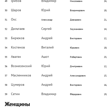
Грибов
Владимир
49
Николаевич
24,
Шаров
Юрий
50
Владимирович
18,
Окс
51
Александр
Давидович
21,
Дильтаев
Сергей
52
Хаузханович
14,
Бирюков
Андрей
53
Викторович
12,
Костенов
Виталий
54
Юрьевич
18,
Авагян
Ашот
55
Робертович
23,
Вознесенский
Юрий
56
Дмитриевич
12,
Масленников
Андрей
57
Александрович
15,
Цумеров
Андрей
58
Викторович
16,
Сетин
Владимир
59
Фёдорович
19,
Женщины