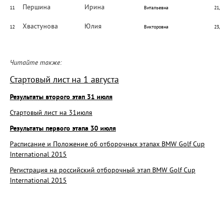
Першина
Ирина
11
Витальевна
21
Хвастунова
Юлия
12
Викторовна
23
Читайте также:
Стартовый лист на 1 августа
Результаты второго этап 31 июля
Стартовый лист на 31июля
Результаты первого этапа 30 июля
Расписание и Положение об отборочных этапах BMW Golf Cup
International 2015
Регистрация на российский отборочный этап BMW Golf Cup
International 2015