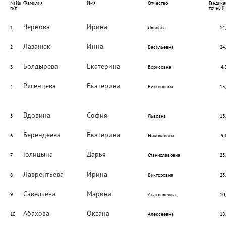
№№
Фамилия
Имя
Отчество
Гандика
п/п
точный
Чернова
Ирина
1
Львовна
14
Лазанюк
Инна
2
Васильевна
24
Болдырева
Екатерина
3
Борисовна
4,
Рясенцева
Екатерина
4
Викторовна
13
Вдовина
София
5
Львовна
13
Берендеева
Екатерина
6
Николаевна
9,
Голицына
Дарья
7
Станиславовна
25
Лаврентьева
Ирина
8
Викторовна
25
Савельева
Марина
9
Анатольевна
10
Абахова
Оксана
10
Алексеевна
18