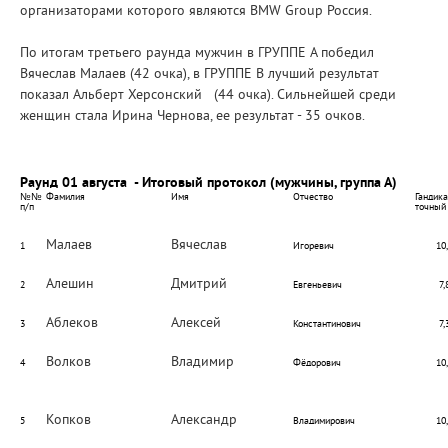
организаторами которого являются BMW Group Россия.
По итогам третьего раунда мужчин в ГРУППЕ А победил
Вячеслав Малаев (42 очка), в ГРУППЕ В лучший результат
показал Альберт Херсонский (44 очка). Сильнейшей среди
женщин стала Ирина Чернова, ее результат - 35 очков.
Раунд 01 августа - Итоговый протокол (мужчины, группа А)
№№
Фамилия
Имя
Отчество
Гандик
п/п
точный
Малаев
Вячеслав
1
Игоревич
10
Алешин
Дмитрий
2
Евгеньевич
7,
Аблеков
Алексей
3
Константинович
7,
Волков
Владимир
4
Фёдорович
10
Копков
Александр
5
Владимирович
10