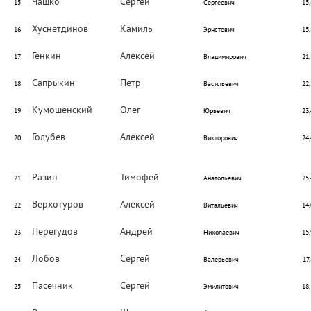
Чашко
Сергей
15
Сергеевич
15,
Хуснетдинов
Камиль
16
Эрнстович
15,
Генкин
Алексей
17
Владимирович
21,
Сапрыкин
Петр
18
Васильевич
22,
Кумошенский
Олег
19
Юрьевич
23,
Голубев
Алексей
20
Викторович
24,
Разин
Тимофей
21
Анатольевич
25,
Верхотуров
Алексей
22
Витальевич
14,
Перегудов
Андрей
23
Николаевич
15,
Лобов
Сергей
24
Валерьевич
17,
Пасечник
Сергей
25
Эмилитович
18,