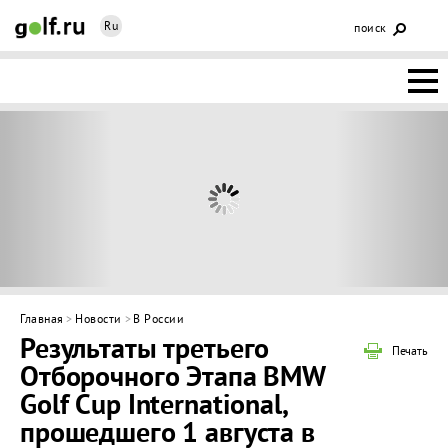
Ru
поиск
НОВОСТИ
ОСНОВЫ
КЛУБЫ
ФЕДЕРАЦИЯ
КАЛЕНДАРЬ
Главная
>
Новости
>
В России
Результаты третьего
ГОЛЬФ-
Печать
Отборочного Этапа BMW
ИЗМ
ИНТЕРАКТИВ
Golf Cup International,
прошедшего 1 августа в
НЕДВИЖИМОСТЬ