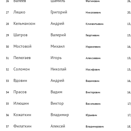
Валеев
Шамиль
26
Фагимович
26,
Ляшко
Григорий
27
Николаевич
20,
Кельманзон
Андрей
28
Климентьевич
13,
Шатров
Валерий
29
Георгиевич
15,
Мостовой
Михаил
30
Израилевич
16,
Пелюгаев
Игорь
31
Алексеевич
13,
Соломон
Николай
32
Иосифович
13,
Вдовин
Андрей
33
Вадимович
16,
Прасов
Вадим
34
Викторович
16,
Илюшин
Виктор
35
Васильевич
17,
Кожаткин
Владимир
36
Юрьевич
17,
Филаткин
Алексей
37
Владимирович
18,