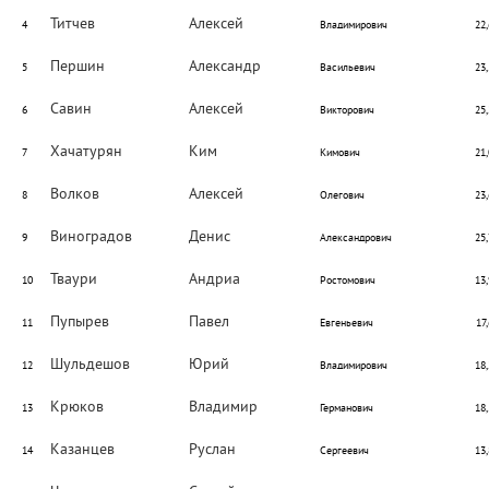
Титчев
Алексей
4
Владимирович
22,
Першин
Александр
5
Васильевич
23,
Савин
Алексей
6
Викторович
25,
Хачатурян
Ким
7
Кимович
21,
Волков
Алексей
8
Олегович
23,
Виноградов
Денис
9
Александрович
25,
Тваури
Андриа
10
Ростомович
13,
Пупырев
Павел
11
Евгеньевич
17,
Шульдешов
Юрий
12
Владимирович
18,
Крюков
Владимир
13
Германович
18,
Казанцев
Руслан
14
Сергеевич
13,