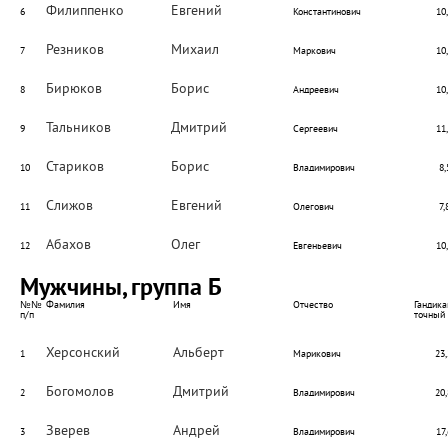
Филиппенко
Евгений
6
Константинович
10
Резников
Михаил
7
Маркович
10
Бирюков
Борис
8
Андреевич
10
Тальников
Дмитрий
9
Сергеевич
11
Стариков
Борис
10
Владимирович
8,
Слижов
Евгений
11
Олегович
7,
Абахов
Олег
12
Евгеньевич
10
Мужчины, группа Б
№№
Фамилия
Имя
Отчество
Гандика
п/п
точный
Херсонский
Альберт
1
Марикович
23,
Богомолов
Дмитрий
2
Владимирович
20,
Зверев
Андрей
3
Владимирович
17,