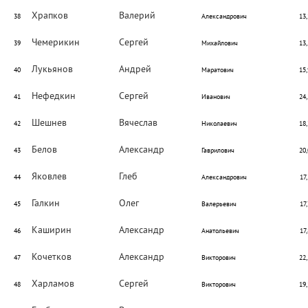
Храпков
Валерий
38
Александрович
13,
Чемерикин
Сергей
39
Михайлович
13,
Лукьянов
Андрей
40
Маратович
15,
Нефедкин
Сергей
41
Иванович
24,
Шешнев
Вячеслав
42
Николаевич
18,
Белов
Александр
43
Гаврилович
20,
Яковлев
Глеб
44
Александрович
17,
Галкин
Олег
45
Валерьевич
17,
Каширин
Александр
46
Анатольевич
17,
Кочетков
Александр
47
Викторович
22,
Харламов
Сергей
48
Викторович
19,