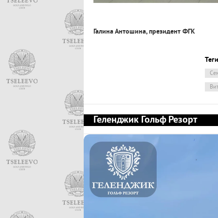
Галина
Антошина
, президент ФГК
Теги
Се
Ви
Геленджик Гольф Резорт