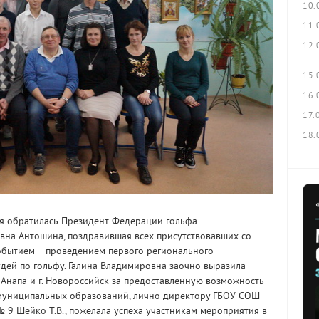
10.
11.
12.
15.
16.
17.
18.
я обратилась Президент Федерации гольфа
вна Антошина, поздравившая всех присутствовавших со
событием – проведением первого регионального
дей по гольфу. Галина Владимировна заочно выразила
 Анапа и г. Новороссийск за предоставленную возможность
муниципальных образований, лично директору ГБОУ СОШ
 9 Шейко Т.В., пожелала успеха участникам мероприятия в