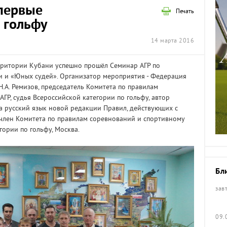
 первые
Печать
 гольфу
14 марта 2016
ерритории Кубани успешно прошёл Семинар АГР по
рии и «Юных судей». Организатор мероприятия - Федерация
Н.А. Ремизов, председатель Комитета по правилам
ГР, судья Всероссийской категории по гольфу, автор
 русский язык новой редакции Правил, действующих с
в, член Комитета по правилам соревнований и спортивному
гории по гольфу, Москва.
Бл
зав
09.