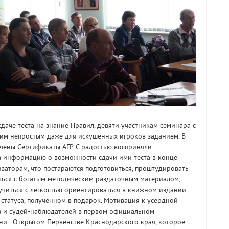
даче теста на знание Правил, девяти участникам семинара с
тим непростым даже для искушённых игроков заданием. В
чены Сертификаты АГР. С радостью восприняли
 информацию о возможности сдачи ими теста в конце
заторам, что постараются подготовиться, проштудировать
ться с богатым методическим раздаточным материалом,
учиться с лёгкостью ориентироваться в книжном издании
статуса, полученном в подарок. Мотивация к усердной
ов и судей-наблюдателей в первом официальном
и - Открытом Первенстве Краснодарского края, которое