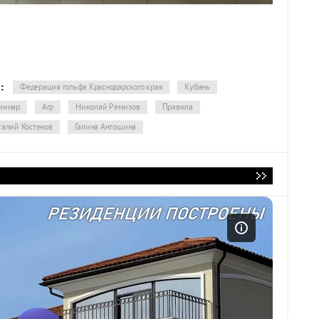
:
Федерация гольфа Краснодарского края
Кубань
минар
Агр
Николай Ремизов
Правила
талий Костенов
Галина Антошина