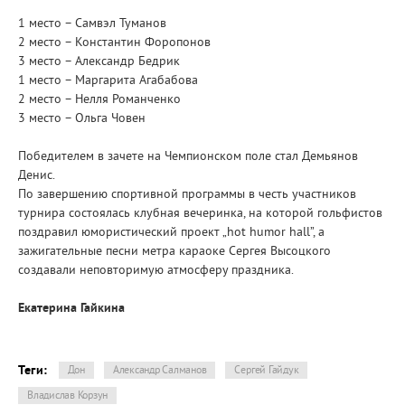
1 место – Самвэл Туманов
2 место – Константин Форопонов
3 место – Александр Бедрик
1 место – Маргарита Агабабова
2 место – Нелля Романченко
3 место – Ольга Човен
Победителем в зачете на Чемпионском поле стал Демьянов
Денис.
По завершению спортивной программы в честь участников
турнира состоялась клубная вечеринка, на которой гольфистов
поздравил юмористический проект „hot humor hall”, а
зажигательные песни метра караоке Сергея Высоцкого
создавали неповторимую атмосферу праздника.
Екатерина Гайкина
Теги:
Дон
Александр Салманов
Сергей Гайдук
Владислав Корзун