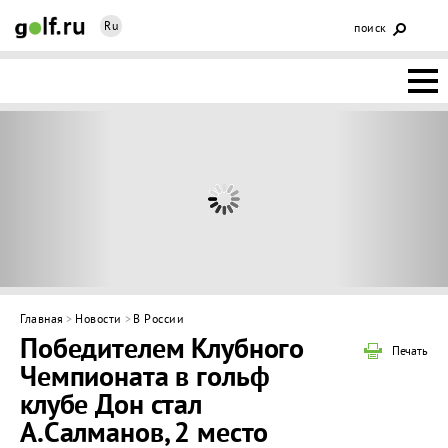
Ru
поиск
НОВОСТИ
ОСНОВЫ
КЛУБЫ
ФЕДЕРАЦИЯ
КАЛЕНДАРЬ
Главная
>
Новости
>
В России
Победителем Клубного
ГОЛЬФ-
Печать
Чемпионата в гольф
ИЗМ
ИНТЕРАКТИВ
клубе Дон стал
А.Салманов, 2 место
НЕДВИЖИМОСТЬ