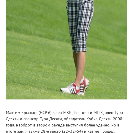
Максим Ермаков (HCP 6), член МКК, Пестово и МГГК, член Тура
Десяти и спонсор Тура Десяти, обладатель Кубка Десяти 2008
года, наоброт, в втором раунде выступил более удачно, но в
итоге занял также 28-е место (22+32=54) и кат не прошел.