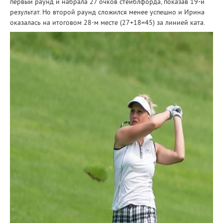
первый раунд и набрала 27 очков стейблфорда, показав 19-й
результат. Но второй раунд сложился менее успешно и Ирина
оказалась на итоговом 28-м месте (27+18=45) за линией ката.