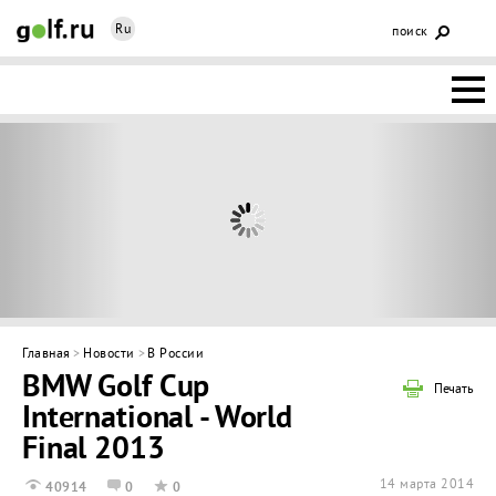
Ru
поиск
НОВОСТИ
ОСНОВЫ
КЛУБЫ
ФЕДЕРАЦИЯ
КАЛЕНДАРЬ
Главная
>
Новости
>
В России
BMW Golf Cup
ГОЛЬФ-
Печать
International - World
ИЗМ
ИНТЕРАКТИВ
Final 2013
НЕДВИЖИМОСТЬ
14 марта 2014
40914
0
0