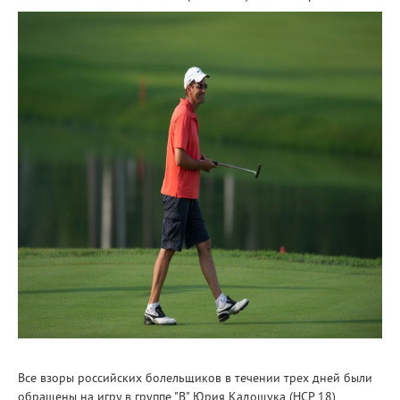
Все взоры российских болельщиков в течении трех дней были
обращены на игру в группе "В" Юрия Кадощука (HCP 18).