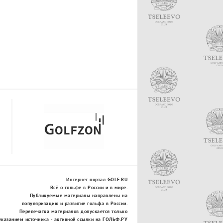
Интернет портал GOLF.RU
Всё о гольфе в России и в мире.
Публикуемые материалы направлены на
популяризацию и развитие гольфа в России.
Перепечатка материалов допускается только
указанием источника - активной ссылки на ГОЛЬФ.РУ