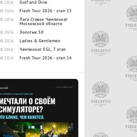
Golf and Dine
08.2026
Fresh Tour 2026 - этап 13
08.2026
Лига Ставок Чемпионат
08.2026
Московской области
Золотые 50
08.2026
Ladies & Gentlemen
08.2026
Чемпионат EGL, 7 этап
08.2026
Fresh Tour 2026 - этап 14
08.2026