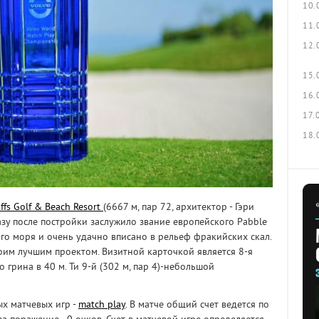
10.
11.
12.
15.
16.
17.
18.
ffs Golf & Beach Resort
(6667 м, пар 72, архитектор - Гэри
сразу после постройки заслужило звание европейского Pabble
го моря и очень удачно вписано в рельеф фракийских скал.
оим лучшим проектом. Визитной карточкой является 8-я
до грина в 40 м. Ти 9-й (302 м, пар 4)-небольшой
х матчевых игр -
match play
. В матче общий счет ведется по