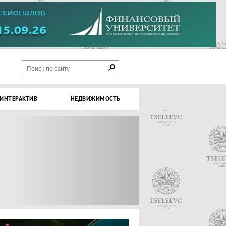
ИНТЕРАКТИВ
НЕДВИЖИМОСТЬ