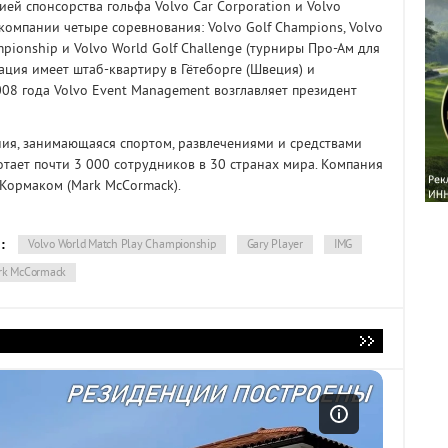
ей спонсорства гольфа Volvo Car Corporation и Volvo
компании четыре соревнования: Volvo Golf Champions, Volvo
mpionship и Volvo World Golf Challenge (турниры Про-Ам для
ация имеет штаб-квартиру в Гётеборге (Швеция) и
008 года Volvo Event Management возглавляет президент
ния, занимающаяся спортом, развлечениями и средствами
тает почти 3 000 сотрудников в 30 странах мира. Компания
Кормаком (Mark McCormack).
:
Volvo World Match Play Championship
Gary Player
IMG
rk McCormack