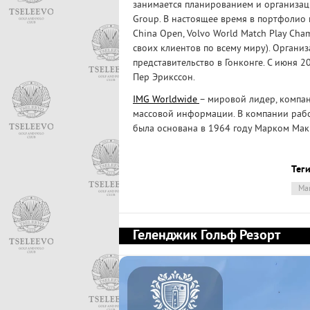
занимается планированием и организаци
Group. В настоящее время в портфолио 
China Open, Volvo World Match Play Cha
своих клиентов по всему миру). Организ
представительство в Гонконге. С июня 2
Пер Эрикссон.
IMG Worldwide
– мировой лидер, компа
массовой информации. В компании рабо
была основана в 1964 году Марком Мак
Теги
Ma
Геленджик Гольф Резорт