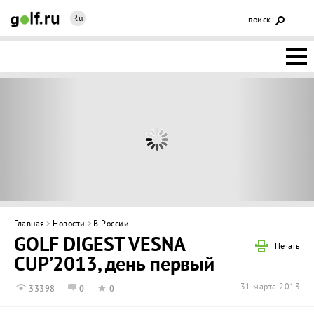
Ru
поиск
НОВОСТИ
ОСНОВЫ
КЛУБЫ
ФЕДЕРАЦИЯ
КАЛЕНДАРЬ
Главная
>
Новости
>
В России
GOLF DIGEST VESNA
ГОЛЬФ-
Печать
CUP’2013, день первый
ИЗМ
ИНТЕРАКТИВ
31 марта 2013
33398
0
0
НЕДВИЖИМОСТЬ