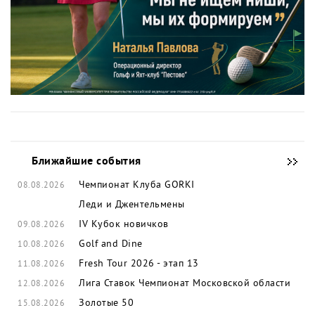
Ближайшие события
Чемпионат Клуба GORKI
08.08.2026
Леди и Джентельмены
IV Кубок новичков
09.08.2026
Golf and Dine
10.08.2026
Fresh Tour 2026 - этап 13
11.08.2026
Лига Ставок Чемпионат Московской области
12.08.2026
Золотые 50
15.08.2026