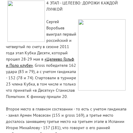
4 ЭТАП - ЦЕЛЕЕВО: ДОРОЖИ КАЖДОЙ
ЛУНКОЙ
Сергей
Воробьев
выиграл первый
российский и
четвертый по счету в сезоне 2011
года этап Кубка Десяти, который
прошел 28-29 мая в
«Целеево Гольф
и Поло клубе»
. Gross победителя 162
удара (83 и 79), а с учетом гандикапа
- 152 (78 и 74). Стартовали в турнире
23 члена Кубка, в том числе и только
что принятый «в Десятку» Cтанислав
Помыткин. К финишу пришли 20.
Второе место в главном состязании - то есть с учетом гандикапа
- занял Армен Мовсесян (155 и gross 169), а третье место
досталось занявшему третье место на третьем этапе в Испании
Игорю Михайлову - 157 (181), что говорит о его ранней