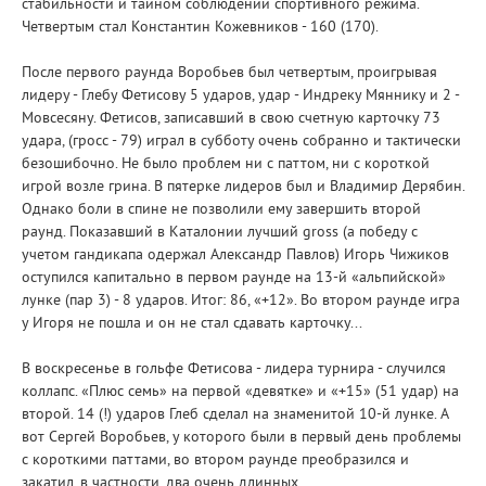
стабильности и тайном соблюдении спортивного режима.
Четвертым стал Константин Кожевников - 160 (170).
После первого раунда Воробьев был четвертым, проигрывая
лидеру - Глебу Фетисову 5 ударов, удар - Индреку Мяннику и 2 -
Мовсесяну. Фетисов, записавший в свою счетную карточку 73
удара, (гросс - 79) играл в субботу очень собранно и тактически
безошибочно. Не было проблем ни с паттом, ни с короткой
игрой возле грина. В пятерке лидеров был и Владимир Дерябин.
Однако боли в спине не позволили ему завершить второй
раунд. Показавший в Каталонии лучший gross (а победу с
учетом гандикапа одержал Александр Павлов) Игорь Чижиков
оступился капитально в первом раунде на 13-й «альпийской»
лунке (пар 3) - 8 ударов. Итог: 86, «+12». Во втором раунде игра
у Игоря не пошла и он не стал сдавать карточку...
В воскресенье в гольфе Фетисова - лидера турнира - случился
коллапс. «Плюс семь» на первой «девятке» и «+15» (51 удар) на
второй. 14 (!) ударов Глеб сделал на знаменитой 10-й лунке. А
вот Сергей Воробьев, у которого были в первый день проблемы
с короткими паттами, во втором раунде преобразился и
закатил, в частности, два очень длинных.