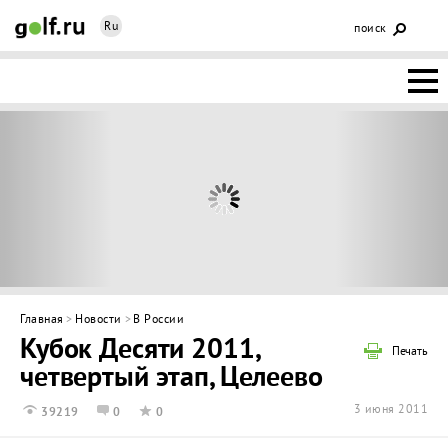
Ru
поиск
НОВОСТИ
ОСНОВЫ
КЛУБЫ
ФЕДЕРАЦИЯ
КАЛЕНДАРЬ
Главная
>
Новости
>
В России
Кубок Десяти 2011,
ГОЛЬФ-
Печать
четвертый этап, Целеево
ИЗМ
ИНТЕРАКТИВ
3 июня 2011
39219
0
0
НЕДВИЖИМОСТЬ