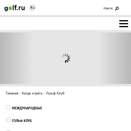
Ru
поиск
НОВОСТИ
ОСНОВЫ
КЛУБЫ
ФЕДЕРАЦИЯ
КАЛЕНДАРЬ
Главная
>
Когда играть
>
Гольф Клуб
ГОЛЬФ-
МЕЖДУНАРОДНЫЕ
ИЗМ
ИНТЕРАКТИВ
ГОЛЬФ КЛУБ
НЕДВИЖИМОСТЬ