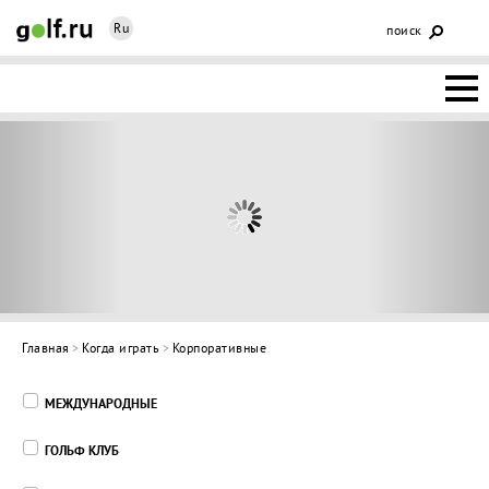
Ru
поиск
НОВОСТИ
ОСНОВЫ
КЛУБЫ
ФЕДЕРАЦИЯ
КАЛЕНДАРЬ
Главная
>
Когда играть
>
Корпоративные
ГОЛЬФ-
МЕЖДУНАРОДНЫЕ
ИЗМ
ИНТЕРАКТИВ
ГОЛЬФ КЛУБ
НЕДВИЖИМОСТЬ