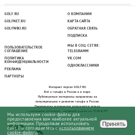
GOLF.RU
О КОМПАНИИ
GOLFNET.RU
КАРТА САЙТА
GOLFWIKI.RU
ОБРАТНАЯ СВЯЗЬ
ПОДПИСКА
МЫ В СОЦ. СЕТЯХ:
ПОЛЬЗОВАТЕЛЬСТКОЕ
СОГЛАШЕНИЕ
TELEGRAMM
ПОЛИТИКА
VK.COM
КОНФИДЕНЦИАЛЬНОСТИ
ОДНОКЛАССНИКИ
РЕКЛАМА
ПАРТНЕРЫ
Интернет портал GOLF.RU
Всё о гольфе в России и в мире.
Публикуемые материалы направлены на
популяризацию и развитие гольфа в России.
Перепечатка материалов допускается только
с указанием источника - активной ссылки на ГОЛЬФ.РУ
Мы используем cookie-файлы для
предоставления вам наиболее актуальной
Принять
информации. Продолжая использовать
сайт, Вы соглашаетесь с
использованием
© 1999–2026 golf.ru
cookie-файлов