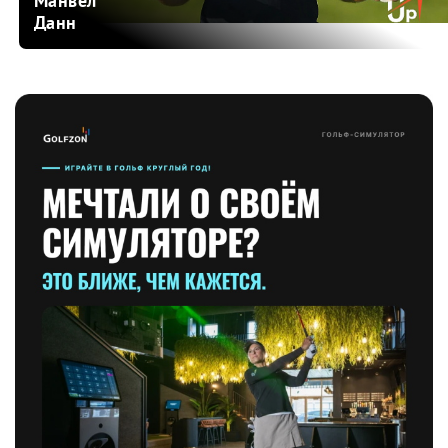
Манвел
Данн