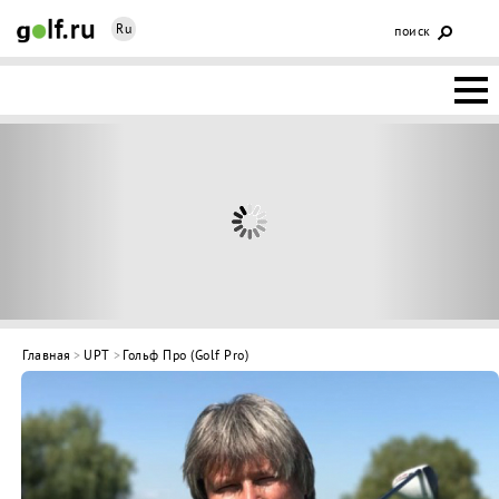
Ru
поиск
НОВОСТИ
ОСНОВЫ
КЛУБЫ
ФЕДЕРАЦИЯ
КАЛЕНДАРЬ
Главная
>
UPT
>
Гольф Про (Golf Pro)
ГОЛЬФ-
ИЗМ
ИНТЕРАКТИВ
НЕДВИЖИМОСТЬ