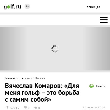
Ru
поиск
НОВОСТИ
ОСНОВЫ
КЛУБЫ
ФЕДЕРАЦИЯ
КАЛЕНДАРЬ
Главная
>
Новости
>
В России
Вячеслав Комаров: «Для
ГОЛЬФ-
Печать
меня гольф – это борьба
ИЗМ
ИНТЕРАКТИВ
с самим собой»
НЕДВИЖИМОСТЬ
28 января 2016
37915
0
0