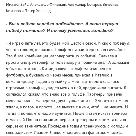
Михаил Зайц, Александр Филаткин, Александр Бочаров, Вячеслав
Комаров и Питер Холланд
- Вы и сейчас нередко побеждаете. А свою первую
победу помните? И почему увлеклись гольфом?
- Я играю пять лет, это будет мой шестой сезон. И свою победу я,
честно говоря, не помню. Гольф меня заинтересовал случайно.
Это была комбинация маловероятных событий. Сначала я
просто смотрел гольф по телевизору и правила знал. А однажды
я был на отдыхе в Китае, зашел в гольф-магазин купил
футболку, а буквально через месяц приехал в Италию в
командировку. Надел эту майку, а мои партнёры оказались
игроками в гольф и, увидев меня в ней, предложили сыграть. Я
согласился, сказал, что знаю всё о гольфе. Партнёры привели
меня на поле… На первых двух лунках они ещё чего-то от меня
ждали, а потом я просто шёл вместе с ними, чтобы не мешать. И
тогда я понял, что надо научиться. После я стал искать тренера
и Алексей Попов стал моим первым тренером и с ним я начал
серьёзно заниматься. Последние годы я тренируюсь с молодым
специалистом Иваном Липко, - настоящим фанатиком Гольфа.