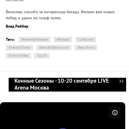
состоится.
Вячеслав, спасибо за интересную беседу. Желаем вам новых
побед и удачи на гольф полях.
Влад Райбер
Теги:
Вячеслав Комаров
Интерью
Суперлига
Алексей Попов
Алексей Войницкий
Иван Липко
Битва Клубов
Тур 10
Конные Сезоны - 10-20 сентября LIVE
Arena Москва