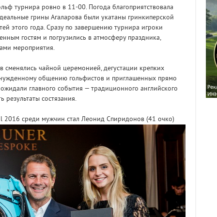
льф турнира ровно в 11-00. Погода благоприятствовала
Идеальные грины Агаларова были укатаны гринкиперской
ей этого года. Сразу по завершению турнира игроки
нным гостям и погрузились в атмосферу праздника,
ами мероприятия.
в сменялись чайной церемонией, дегустации крепких
ринужденному общению гольфистов и приглашенных прямо
м ожидали главного события — традиционного английского
ь результаты состязания.
al 2016 среди мужчин стал Леонид Спиридонов (41 очко)