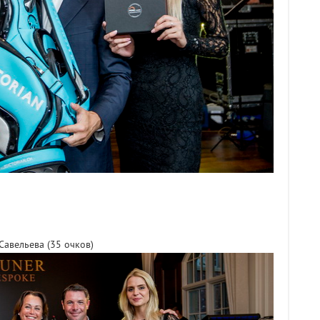
авельева (35 очков)