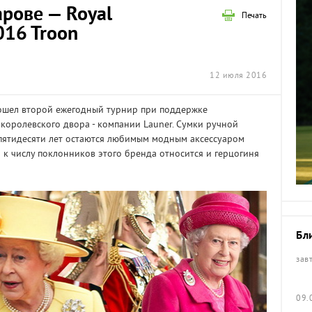
арове — Royal
Печать
2016 Troon
12 июля 2016
прошел второй ежегодный турнир при поддержке
королевского двора - компании Launer. Сумки ручной
пятидесяти лет остаются любимым модным аксессуаром
р к числу поклонников этого бренда относится и герцогиня
Бл
зав
09.