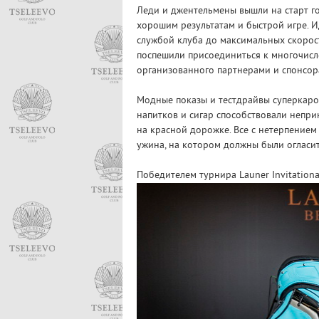
Леди и джентельмены вышли на старт го
хорошим результатам и быстрой игре. 
службой клуба до максимальных скорост
поспешили присоединиться к многочисле
организованного партнерами и спонсор
Модные показы и тестдрайвы суперкаро
напитков и сигар способствовали неп
на красной дорожке. Все с нетерпение
ужина, на котором должны были огласит
Победителем турнира Launer Invitation