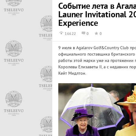
Событие лета в Агал
Launer Invitational 
Experience
16622
0
0
9 июля в Agalarov Golf&Country Club 
официального поставщика британского 
работы этой марки уже на протяжении 
Королевы Елизаветы II, а с недавних по
Кейт Мидлтон.