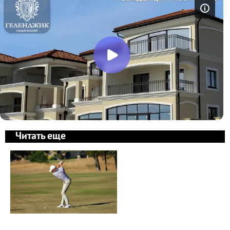
Читать еще