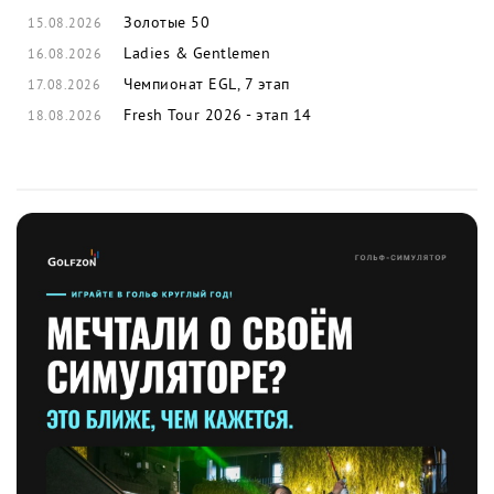
Золотые 50
15.08.2026
Ladies & Gentlemen
16.08.2026
Чемпионат EGL, 7 этап
17.08.2026
Fresh Tour 2026 - этап 14
18.08.2026