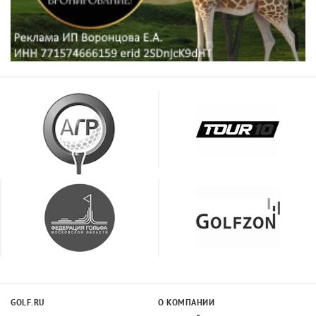
GOLF.RU
О КОМПАНИИ