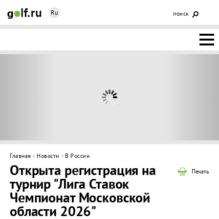
Ru
поиск
НОВОСТИ
ОСНОВЫ
КЛУБЫ
ФЕДЕРАЦИЯ
КАЛЕНДАРЬ
Главная
>
Новости
>
В России
Открыта регистрация на
ГОЛЬФ-
Печать
турнир "Лига Ставок
ИЗМ
ИНТЕРАКТИВ
Чемпионат Московской
области 2026"
НЕДВИЖИМОСТЬ