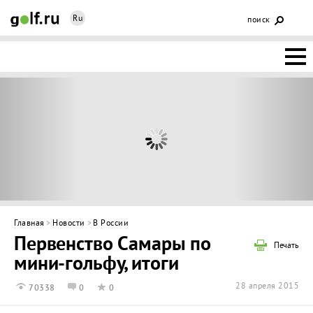
Ru
поиск
НОВОСТИ
ОСНОВЫ
КЛУБЫ
ФЕДЕРАЦИЯ
КАЛЕНДАРЬ
Главная
>
Новости
>
В России
Первенство Самары по
ГОЛЬФ-
Печать
мини-гольфу, итоги
ИЗМ
ИНТЕРАКТИВ
28 апреля 2015
70338
0
0
НЕДВИЖИМОСТЬ