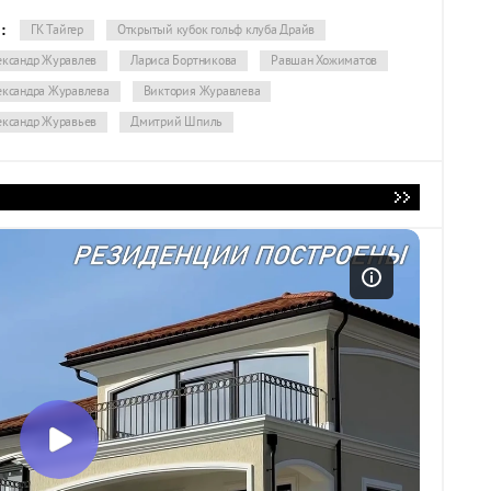
:
ГК Тайгер
Открытый кубок гольф клуба Драйв
ександр Журавлев
Лариса Бортникова
Равшан Хожиматов
ександра Журавлева
Виктория Журавлева
ександр Журавьев
Дмитрий Шпиль