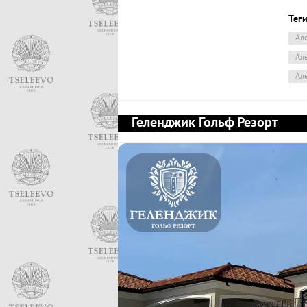
Теги
Ал
Ал
Ал
Геленджик Гольф Резорт