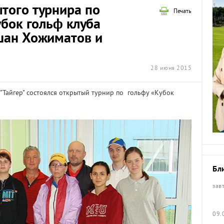
того турнира по
Печать
убок гольф клуба
шан Хожиматов и
28 июня 2015
 "Тайгер" состоялся открытый турнир по гольфу «Кубок
Бл
зав
09.