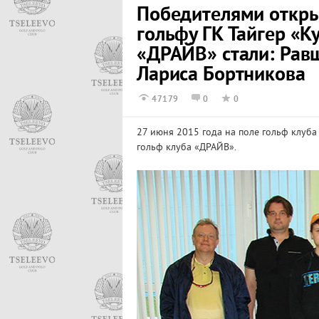
Победителями откры
гольфу ГК Тайгер «К
«ДРАЙВ» стали: Рав
Лариса Бортникова
47179
0
0
27 июня 2015 года на поле гольф клуба
гольф клуба «ДРАЙВ».