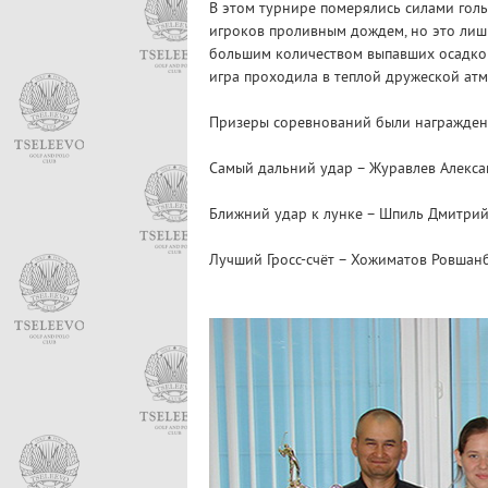
В этом турнире померялись силами гол
игроков проливным дождем, но это лишь
большим количеством выпавших осадков
игра проходила в теплой дружеской ат
Призеры соревнований были награждены
Самый дальний удар – Журавлев Алекса
Ближний удар к лунке – Шпиль Дмитри
Лучший Гросс-счёт – Хожиматов Ровшанб