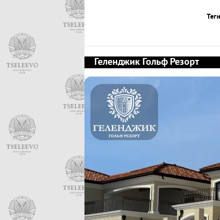
Теги
Геленджик Гольф Резорт