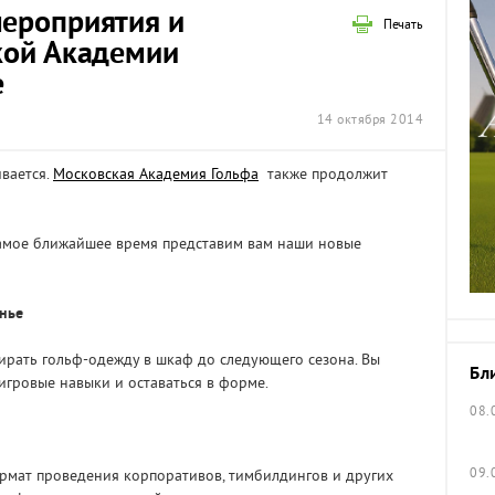
ероприятия и
Печать
кой Академии
е
14 октября 2014
ивается.
Московская Академия Гольфа
также продолжит
самое ближайшее время представим вам наши новые
нье
ирать гольф-одежду в шкаф до следующего сезона. Вы
Бл
игровые навыки и оставаться в форме.
08.
09.
рмат проведения корпоративов, тимбилдингов и других