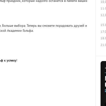
льф-праздник, который надолго останется в памяти ваших
10.
11.
12.
15.
. Больше выбора. Теперь вы сможете порадовать друзей и
кой Академии Гольфа.
17.
18.
21.
ьф к успеху
!