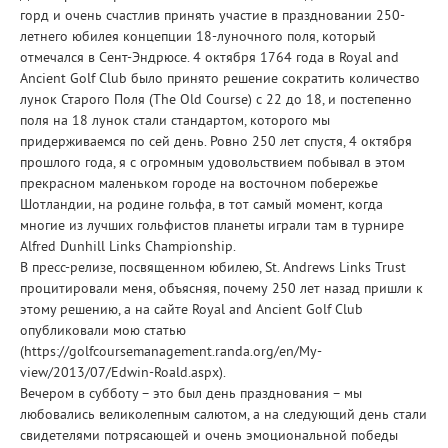
горд и очень счастлив принять участие в праздновании 250-
летнего юбилея концепции 18-луночного поля, который
отмечался в Сент-Эндрюсе. 4 октября 1764 года в Royal and
Ancient Golf Club было принято решение сократить количество
лунок Старого Поля (The Old Course) с 22 до 18, и постепенно
поля на 18 лунок стали стандартом, которого мы
придерживаемся по сей день. Ровно 250 лет спустя, 4 октября
прошлого года, я с огромным удовольствием побывал в этом
прекрасном маленьком городе на восточном побережье
Шотландии, на родине гольфа, в тот самый момент, когда
многие из лучших гольфистов планеты играли там в турнире
Alfred Dunhill Links Championship.
В пресс-релизе, посвященном юбилею, St. Andrews Links Trust
процитировали меня, объясняя, почему 250 лет назад пришли к
этому решению, а на сайте Royal and Ancient Golf Club
опубликовали мою статью
(https://golfcoursemanagement.randa.org/en/My-
view/2013/07/Edwin-Roald.aspx).
Вечером в субботу – это был день празднования – мы
любовались великолепным салютом, а на следующий день стали
свидетелями потрясающей и очень эмоциональной победы