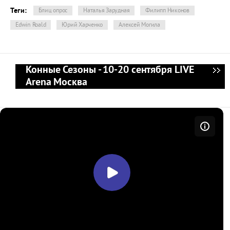
Теги:
Блиц опрос
Наталья Зарудная
Филипп Никонов
Edwin Roald
Юрий Харченко
Алексей Могила
Конные Сезоны - 10-20 сентября LIVE
Arena Москва