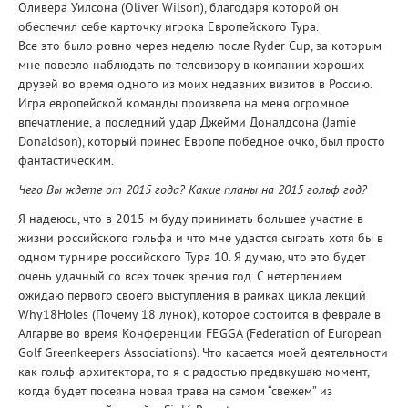
Оливера Уилсона (Oliver Wilson), благодаря которой он
обеспечил себе карточку игрока Европейского Тура.
Все это было ровно через неделю после Ryder Cup, за которым
мне повезло наблюдать по телевизору в компании хороших
друзей во время одного из моих недавних визитов в Россию.
Игра европейской команды произвела на меня огромное
впечатление, а последний удар Джейми Доналдсона (Jamie
Donaldson), который принес Европе победное очко, был просто
фантастическим.
Чего Вы ждете от 2015 года? Какие планы на 2015 гольф год?
Я надеюсь, что в 2015-м буду принимать большее участие в
жизни российского гольфа и что мне удастся сыграть хотя бы в
одном турнире российского Тура 10. Я думаю, что это будет
очень удачный со всех точек зрения год. С нетерпением
ожидаю первого своего выступления в рамках цикла лекций
Why18Holes (Почему 18 лунок), которое состоится в феврале в
Алгарве во время Конференции FEGGA (Federation of European
Golf Greenkeepers Associations). Что касается моей деятельности
как гольф-архитектора, то я с радостью предвкушаю момент,
когда будет посеяна новая трава на самом “свежем” из