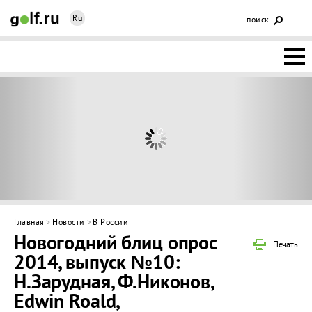
Ru
поиск
НОВОСТИ
ОСНОВЫ
КЛУБЫ
ФЕДЕРАЦИЯ
КАЛЕНДАРЬ
Главная
>
Новости
>
В России
Новогодний блиц опрос
ГОЛЬФ-
Печать
2014, выпуск №10:
ИЗМ
ИНТЕРАКТИВ
Н.Зарудная, Ф.Никонов,
Edwin Roald,
НЕДВИЖИМОСТЬ