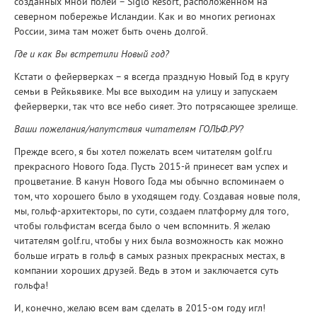
созданных мной полей – Sigló Resort, расположенном на
северном побережье Исландии. Как и во многих регионах
России, зима там может быть очень долгой.
Где и как Вы встретили Новый год?
Кстати о фейерверках – я всегда праздную Новый Год в кругу
семьи в Рейкьявике. Мы все выходим на улицу и запускаем
фейерверки, так что все небо сияет. Это потрясающее зрелище.
Ваши пожелания/напутствия читателям ГОЛЬФ.РУ?
Прежде всего, я бы хотел пожелать всем читателям golf.ru
прекрасного Нового Года. Пусть 2015-й принесет вам успех и
процветание. В канун Нового Года мы обычно вспоминаем о
том, что хорошего было в уходящем году. Создавая новые поля,
мы, гольф-архитекторы, по сути, создаем платформу для того,
чтобы гольфистам всегда было о чем вспомнить. Я желаю
читателям golf.ru, чтобы у них была возможность как можно
больше играть в гольф в самых разных прекрасных местах, в
компании хороших друзей. Ведь в этом и заключается суть
гольфа!
И, конечно, желаю всем вам сделать в 2015-ом году игл!