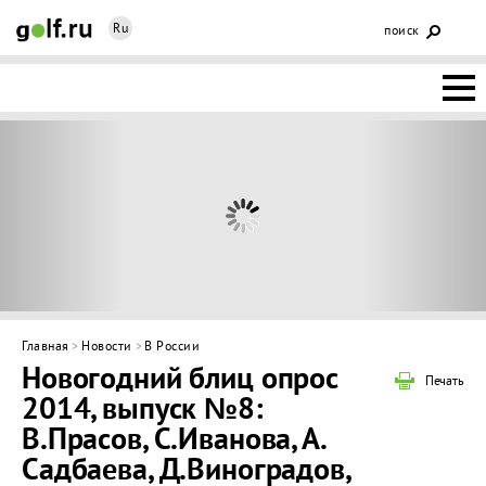
Ru
поиск
НОВОСТИ
ОСНОВЫ
КЛУБЫ
ФЕДЕРАЦИЯ
КАЛЕНДАРЬ
Главная
>
Новости
>
В России
Новогодний блиц опрос
ГОЛЬФ-
Печать
2014, выпуск №8:
ИЗМ
ИНТЕРАКТИВ
В.Прасов, С.Иванова, А.
Садбаева, Д.Виноградов,
НЕДВИЖИМОСТЬ