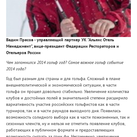
Вадим Прасов - управляющий партнер УК "Альянс Отель
Менеджмент", вице-президент Федерации Рестораторов и
Отельеров России
Чем запомнился 2014 гольф год? Самое важное гольф событие
2014 года?
Год был разным для страны и для гольфа. Сложный в плане
внешнеполитической и экономической ситуации, в части
гольфа он прошел довольно стабильно. Увеличение количества
клубов и достойных полей в значительной степени расширило
вариативность участия российских гольфистов как в части
турниров, так и в части раундов выходного дня. Появилась
возможность солидного выбора как в части пожизненных, так и
сезонных членств, ну и нельзя не отметить появление клубов,
работающих в публичном формате и предоставляющих
возможность сыграть за грин фи. Несомненно, увеличение