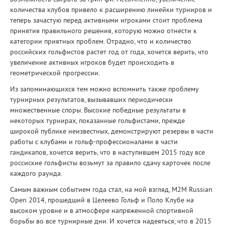
количества клубов привело к расширению линейки турниров и
теперь зачастую перед активными игроками стоит проблема
принятия правильного решения, которую можно отнести к
категории приятных проблем. Отрадно, что и количество
российских гольфистов растет год от года, хочется верить, что
увеличение активных игроков будет происходить в
геометрической прогрессии.
Из запоминающихся тем можно вспомнить также проблему
турнирных результатов, вызывавших периодически
множественные споры. Высокие победные результаты в
некоторых турнирах, показанные гольфистами, прежде
широкой публике неизвестных, демонстрируют резервы в части
работы с клубами и гольф-профессионалами в части
гандикапов, хочется верить, что в наступившем 2015 году все
россиские гольфисты возьмут за правило сдачу карточек после
каждого раунда.
Самым важным событием года стал, на мой взгляд, M2M Russian
Open 2014, прошедший в Целеево Гольф и Поло Клубе на
высоком уровне и в атмосфере напряженной спортивной
борьбы во все турнирные дни. И хочется надеяться, что в 2015