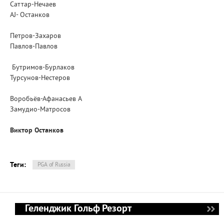
Саттар-Нечаев
AJ- Останков
Петров-Захаров
Павлов-Павлов
Бутримов-Бурлаков
Турсунов-Нестеров
Воробьёв-Афанасьев А
Замудио-Матросов
Виктор Останков
Теги:
PGA of Russia
Геленджик Гольф Резорт