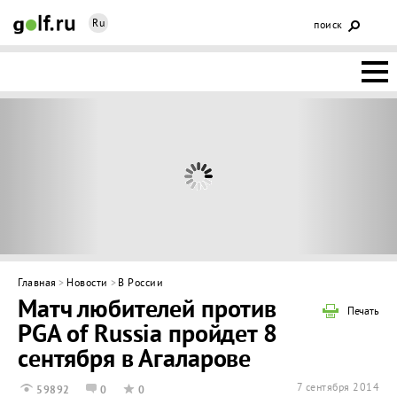
Ru
поиск
НОВОСТИ
ОСНОВЫ
КЛУБЫ
ФЕДЕРАЦИЯ
КАЛЕНДАРЬ
Главная
>
Новости
>
В России
Матч любителей против
ГОЛЬФ-
Печать
PGA of Russia пройдет 8
ИЗМ
ИНТЕРАКТИВ
сентября в Агаларове
НЕДВИЖИМОСТЬ
7 сентября 2014
59892
0
0