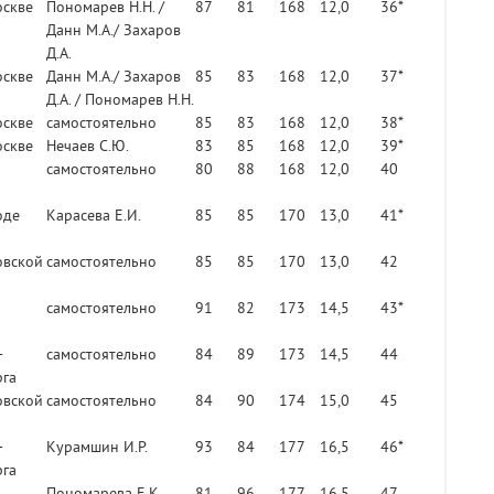
оскве
Пономарев Н.Н. /
87
81
168
12,0
36*
Данн М.А./ Захаров
Д.А.
оскве
Данн М.А./ Захаров
85
83
168
12,0
37*
Д.А. / Пономарев Н.Н.
оскве
самостоятельно
85
83
168
12,0
38*
оскве
Нечаев С.Ю.
83
85
168
12,0
39*
самостоятельно
80
88
168
12,0
40
оде
Карасева Е.И.
85
85
170
13,0
41*
овской
самостоятельно
85
85
170
13,0
42
самостоятельно
91
82
173
14,5
43*
-
самостоятельно
84
89
173
14,5
44
рга
овской
самостоятельно
84
90
174
15,0
45
-
Курамшин И.Р.
93
84
177
16,5
46*
рга