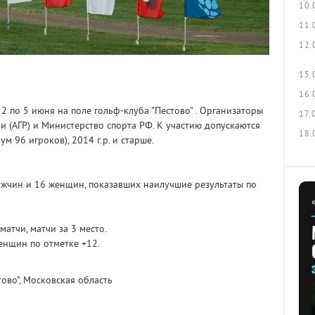
10.
11.
12.
15.
16.
2 по 5 июня на поле гольф-клуба "Пестово" . Организаторы
17.
и (АГР) и Министерство спорта РФ. К участию допускаются
18.
м 96 игроков), 2014 г.р. и старше.
ужчин и 16 женщин, показавших наилучшие результаты по
матчи, матчи за 3 место.
женщин по отметке +12.
тово", Московская область