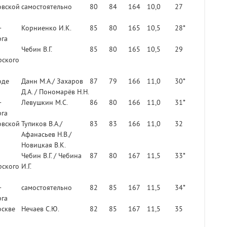
овской
самостоятельно
80
84
164
10,0
27
-
Корниенко И.К.
85
80
165
10,5
28*
рга
Чебин В.Г.
85
80
165
10,5
29
рского
оде
Данн М.А./ Захаров
87
79
166
11,0
30*
Д.А. / Пономарёв Н.Н.
-
Левушкин М.С.
86
80
166
11,0
31*
рга
овской
Тупиков В.А./
83
83
166
11,0
32
Афанасьев Н.В./
Новицкая В.К.
Чебин В.Г. / Чебина
87
80
167
11,5
33*
рского
И.Г.
-
самостоятельно
82
85
167
11,5
34*
рга
оскве
Нечаев С.Ю.
82
85
167
11,5
35