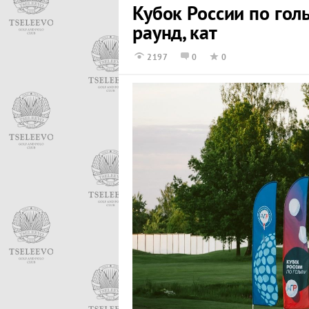
Кубок России по голь
раунд, кат
2197
0
0