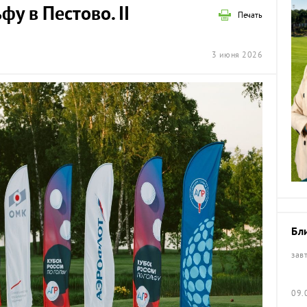
фу в Пестово. II
Печать
3 июня 2026
Бл
зав
09.