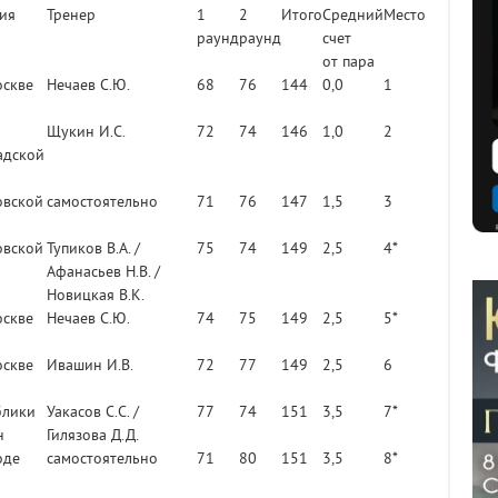
ия
Тренер
1
2
Итого
Средний
Место
раунд
раунд
счет
от пара
оскве
Нечаев С.Ю.
68
76
144
0,0
1
Щукин И.С.
72
74
146
1,0
2
адской
овской
самостоятельно
71
76
147
1,5
3
овской
Тупиков В.А. /
75
74
149
2,5
4*
Афанасьев Н.В. /
Новицкая В.К.
оскве
Нечаев С.Ю.
74
75
149
2,5
5*
оскве
Ивашин И.В.
72
77
149
2,5
6
блики
Уакасов С.C. /
77
74
151
3,5
7*
н
Гилязова Д.Д.
оде
самостоятельно
71
80
151
3,5
8*