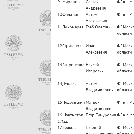
9
Миронов
Сергей
ФГ в г. М
Андреевич
10
Филаткин
Артем
ФГ в г. М
Алексеевич
11
Пономарев
Глеб Олегович
ФГ Моск
области
12
Стриганов
Иван
ФГ Моск
Алексеевич
области
13
Антропенко
Елисей
ФГ Моск
Игоревич
области
14
Дунаев
Артем
ФГ Моск
Владимирович
области
15
Подольский
Матвей
ФГ в г. М
Владимирович
16
Шаяхметов
Егор Тимурович
ФГ в г. М
ОТСЕВ
17
Волков
Евгений
ФГ Моск