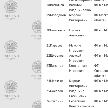
Александрович
области
18
Васильев
Василий
ФГ в г. М
Владимирович
19
Молодцов
Георгий
ФГ Моск
Викторович
области
20
Бойченко
Никита
ФГ в г. М
Алексеевич
21
Карасев
Максим
ФГ в г. М
Игоревич
22
Шурупов
Алексей
ФГ в г. М
Игоревич
23
Бажанов
Константин
ФГ
Игоревич
Свердло
области
24
Мерзляк
Кирилл
ФГ в г. М
Викторович
25
Бочаров
Владимир
ФГ в г. М
Евгеньевич
26
Луконин
Себастиан
ФГ в г. М
Константинович