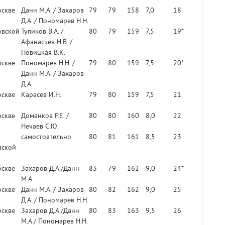
оскве
Данн М.А. / Захаров
79
79
158
7,0
18
Д.А. / Пономарев Н.Н.
овской
Тупиков В.А. /
80
79
159
7,5
19*
Афанасьев Н.В. /
Новицкая В.К.
оскве
Пономарев Н.Н. /
79
80
159
7,5
20*
Данн М.А. / Захаров
Д.А.
оскве
Карасев И.Н.
79
80
159
7,5
21
оскве
Доманков Р.Е. /
80
80
160
8,0
22
Нечаев С.Ю.
самостоятельно
80
81
161
8,5
23
вской
оскве
Захаров Д.А./Данн
83
79
162
9,0
24*
М.А
оскве
Данн М.А. / Захаров
80
82
162
9,0
25
Д.А. / Пономарев Н.Н.
оскве
Захаров Д.А./Данн
80
83
163
9,5
26
М.А./ Пономарев Н.Н.