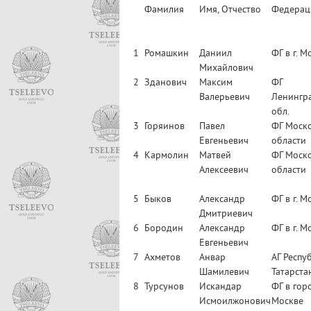
Фамилия
Имя, Отчество
Федерац
1
Ромашкин
Даниил
ФГ в г. М
Михайлович
2
Зданович
Максим
ФГ
Валерьевич
Ленингр
обл.
3
Горяинов
Павел
ФГ Моск
Евгеньевич
области
4
Кармолин
Матвей
ФГ Моск
Алексеевич
области
5
Быков
Александр
ФГ в г. М
Дмитриевич
6
Бородин
Александр
ФГ в г. М
Евгеньевич
7
Ахметов
Анвар
АГ Респу
Шамилевич
Татарста
8
Турсунов
Искандар
ФГ в гор
Исмоилжонович
Москве