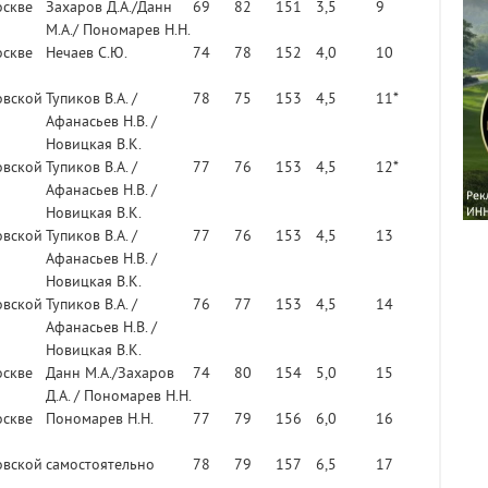
оскве
Захаров Д.А./Данн
69
82
151
3,5
9
М.А./ Пономарев Н.Н.
оскве
Нечаев С.Ю.
74
78
152
4,0
10
овской
Тупиков В.А. /
78
75
153
4,5
11*
Афанасьев Н.В. /
Новицкая В.К.
овской
Тупиков В.А. /
77
76
153
4,5
12*
Афанасьев Н.В. /
Новицкая В.К.
овской
Тупиков В.А. /
77
76
153
4,5
13
Афанасьев Н.В. /
Новицкая В.К.
овской
Тупиков В.А. /
76
77
153
4,5
14
Афанасьев Н.В. /
Новицкая В.К.
оскве
Данн М.А./Захаров
74
80
154
5,0
15
Д.А. / Пономарев Н.Н.
оскве
Пономарев Н.Н.
77
79
156
6,0
16
овской
самостоятельно
78
79
157
6,5
17