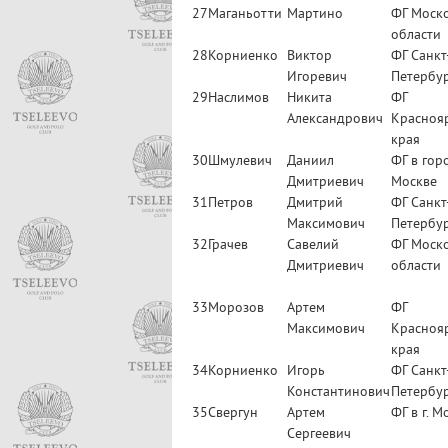
27
Маганьотти
Мартино
ФГ Моск
области
28
Корниенко
Виктор
ФГ Санкт
Игоревич
Петербу
29
Наслимов
Никита
ФГ
Александрович
Красноя
края
30
Шмулевич
Даниил
ФГ в гор
Дмитриевич
Москве
31
Петров
Дмитрий
ФГ Санкт
Максимович
Петербу
32
Грачев
Савелий
ФГ Моск
Дмитриевич
области
33
Морозов
Артем
ФГ
Максимович
Красноя
края
34
Корниенко
Игорь
ФГ Санкт
Константинович
Петербу
35
Свергун
Артем
ФГ в г. М
Сергеевич