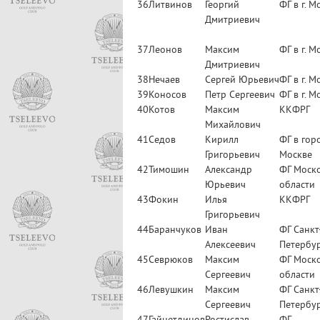
36
Литвинов
Георгий
ФГ в г. М
Дмитриевич
37
Леонов
Максим
ФГ в г. М
Дмитриевич
38
Нечаев
Сергей Юрьевич
ФГ в г. М
39
Коносов
Петр Сергеевич
ФГ в г. М
40
Котов
Максим
ККФРГ
Михайлович
41
Седов
Кирилл
ФГ в гор
Григорьевич
Москве
42
Тимошин
Александр
ФГ Моск
Юрьевич
области
43
Фокин
Илья
ККФРГ
Григорьевич
44
Баранчуков
Иван
ФГ Санкт
Алексеевич
Петербу
45
Севрюков
Максим
ФГ Моск
Сергеевич
области
46
Левушкин
Максим
ФГ Санкт
Сергеевич
Петербу