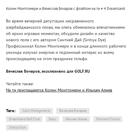
Колин Монтгомери и Вячеслав Бочаров с флайтом на ти # 4
Dreamland
Во время вечерней дегустации несравненного
азербайджанского плова, мы опять обменялись впечатлениями
об ярких игровых моментах, обсудили дизайн и качество
нового поля с его автором Синтией Дай (Sintiya Dye).
Профессионал Колин Монгомери и в конце длинного рабочего
уикэнда излучал энергию и подлинный интерес ко всему
происходящему на этом празднике гольфа.
Вячеслав Бочаров, эксклюзивно для GOLF.RU
Читайте также:
На ти приглашаются Колин Монтгомери и Ильхам Алиев
Теги:
Colin Montgomerie
Вячеслав Бочаров
Dreamland Golf Club
Баку
Ильхам Алиев
Fairmont Flame
Sintiya Dye