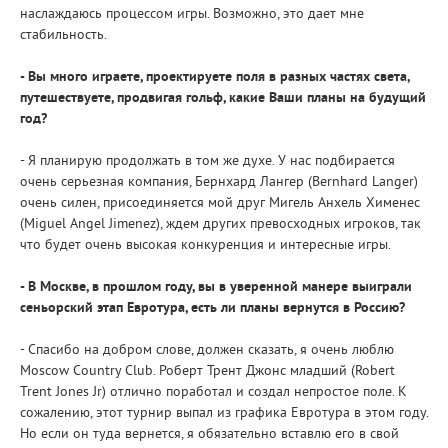
наслаждаюсь процессом игры. Возможно, это дает мне
стабильность.
- Вы много играете, проектируете поля в разных частях света,
путешествуете, продвигая гольф, какие Ваши планы на будущий
год?
- Я планирую продолжать в том же духе. У нас подбирается
очень серьезная компания, Бернхард Лангер (Bernhard Langer)
очень силен, присоединяется мой друг Мигель Анхель Хименес
(Miguel Angel Jimenez), ждем других превосходных игроков, так
что будет очень высокая конкуренция и интересные игры.
- В Москве, в прошлом году, вы в уверенной манере выиграли
сеньорский этап Евротура, есть ли планы вернутся в Россию?
- Спасибо на добром слове, должен сказать, я очень люблю
Moscow Country Club. Роберт Трент Джонс младший (Robert
Trent Jones Jr) отлично поработал и создал непростое поле. К
сожалению, этот турнир выпал из графика Евротура в этом году.
Но если он туда вернется, я обязательно вставлю его в свой