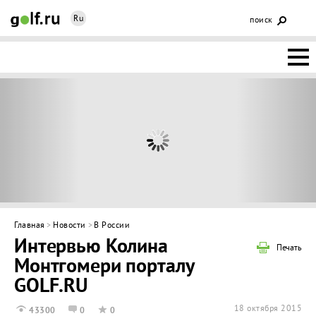
Ru
поиск
НОВОСТИ
ОСНОВЫ
КЛУБЫ
ФЕДЕРАЦИЯ
КАЛЕНДАРЬ
Главная
>
Новости
>
В России
Интервью Колина
ГОЛЬФ-
Печать
Монтгомери порталу
ИЗМ
ИНТЕРАКТИВ
GOLF.RU
НЕДВИЖИМОСТЬ
18 октября 2015
43300
0
0