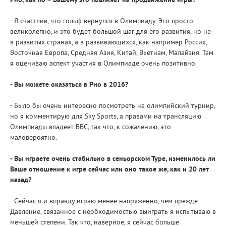
Рио, как по – Вашему это повлияет на продвижение игры?
- Я счастлив, что гольф вернулся в Олимпиаду. Это просто
великолепно, и это будет большой шаг для его развития, но не
в развитых странах, а в развивающихся, как например Россия,
Восточная Европа, Средняя Азия, Китай, Вьетнам, Малайзия. Там
я оцениваю аспект участия в Олимпиаде очень позитивно.
- Вы можете оказаться в Рио в 2016?
- Было бы очень интересно посмотреть на олимпийский турнир,
но я комментирую для Sky Sports, а правами на трансляцию
Олимпиады владеет BBC, так что, к сожалению, это
маловероятно.
- Вы играете очень стабильно в сеньорском Туре, изменилось ли
Ваше отношение к игре сейчас или оно такое же, как и 20 лет
назад?
- Сейчас я и вправду играю менее напряженно, чем прежде.
Давление, связанное с необходимостью выиграть я испытываю в
меньшей степени. Так что, наверное, я сейчас больше