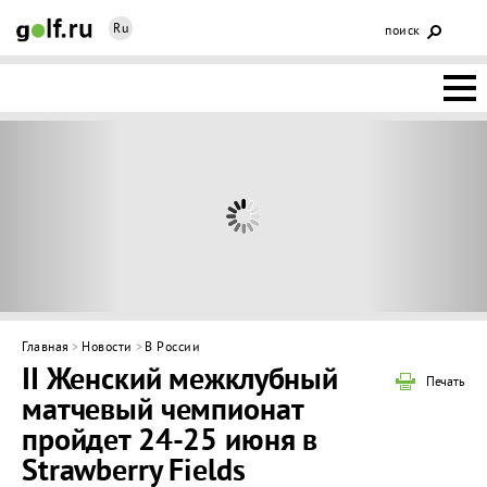
Ru
поиск
НОВОСТИ
ОСНОВЫ
КЛУБЫ
ФЕДЕРАЦИЯ
КАЛЕНДАРЬ
Главная
>
Новости
>
В России
II Женский межклубный
ГОЛЬФ-
Печать
матчевый чемпионат
ИЗМ
ИНТЕРАКТИВ
пройдет 24-25 июня в
Strawberry Fields
НЕДВИЖИМОСТЬ