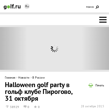
Ru
поиск
НОВОСТИ
ОСНОВЫ
КЛУБЫ
ФЕДЕРАЦИЯ
КАЛЕНДАРЬ
Главная
>
Новости
>
В России
Halloween golf party в
ГОЛЬФ-
Печать
гольф клубе Пирогово,
ИЗМ
ИНТЕРАКТИВ
31 октября
НЕДВИЖИМОСТЬ
28 октября 2015
38929
0
0