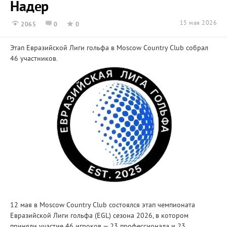
Надер
15 мая 2026
2065
0
0
Этап Евразийской Лиги гольфа в Moscow Country Club собрал
46 участников.
12 мая в Moscow Country Club состоялся этап чемпионата
Евразийской Лиги гольфа (EGL) сезона 2026, в котором
приняли участие 46 игроков — 23 профессионала и 23