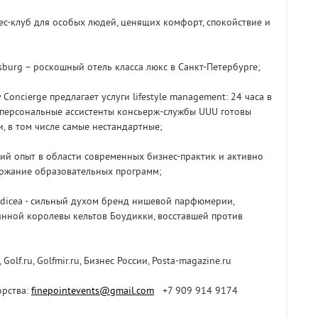
ес-клуб для особых людей, ценящих комфорт, спокойствие и
tersburg – роскошный отель класса люкс в Санкт-Петербурге;
 Concierge предлагает услуги lifestyle management: 24 часа в
ду персональные ассистенты консьерж-службы UUU готовы
, в том числе самые нестандартные;
ший опыт в области современных бизнес-практик и активно
ержание образовательных программ;
adicea - сильный духом бренд нишевой парфюмерии,
нной королевы кельтов Боудикки, восставшей против
, Golf.ru, Golfmir.ru, Бизнес России, Posta-magazine.ru
орства:
finepointevents@gmail.com
+7 909 914 9174