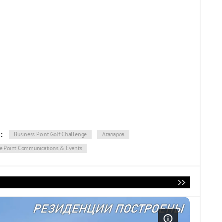
:
Business Point Golf Challenge
Агаларов
e Point Communications & Events