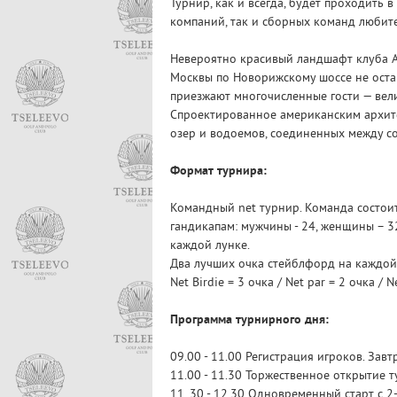
Турнир, как и всегда, будет проходить
компаний, так и сборных команд любите
Невероятно красивый ландшафт клуба Ag
Москвы по Новорижскому шоссе не оста
приезжают многочисленные гости — вел
Спроектированное американским архит
озер и водоемов, соединенных между с
Формат турнира:
Командный net турнир. Команда состоит
гандикапам: мужчины - 24, женщины – 3
каждой лунке.
Два лучших очка стейблфорд на каждой 
Net Birdie = 3 очка / Net par = 2 очка / 
Программа турнирного дня:
09.00 - 11.00 Регистрация игроков. Завт
11.00 - 11.30 Торжественное открытие т
11. 30 - 12.30 Одновременный старт с 2