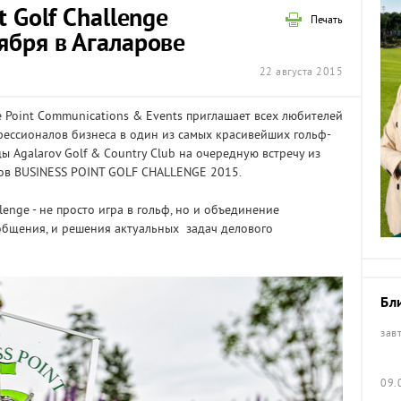
t Golf Challenge
Печать
ября в Агаларове
22 августа 2015
e Point Communications & Events приглашает всех любителей
фессионалов бизнеса в один из самых красивейших гольф-
ы Agalarov Golf & Country Club на очередную встречу из
ов BUSINESS POINT GOLF CHALLENGE 2015.
lenge - не просто игра в гольф, но и объединение
общения, и решения актуальных задач делового
Бл
зав
09.