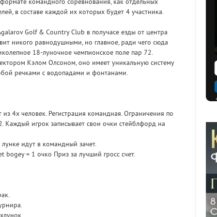
 в формате командного соревнования, как отдельных
лей, в составе каждой их которых будет 4 участника.
alarov Golf & Country Club в получасе езды от центра
вит никого равнодушными, но главное, ради чего сюда
иколепное 18-луночное чемпионское поле пар 72.
ектором Кэлом Олсоном, оно имеет уникальную систему
обой речками с водопадами и фонтанами.
 из 4х человек. Регистрация командная. Ограничения по
2. Каждый игрок записывает свои очки стейблфорд на
лунке идут в командный зачет.
Net bogey = 1 очко Приз за лучший гросс счет.
рак.
урнира.
-хлунок