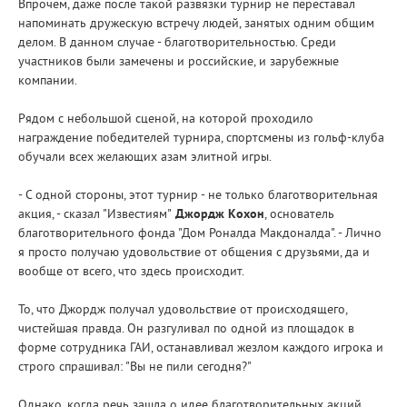
Впрочем, даже после такой развязки турнир не переставал
напоминать дружескую встречу людей, занятых одним общим
делом. В данном случае - благотворительностью. Среди
участников были замечены и российские, и зарубежные
компании.
Рядом с небольшой сценой, на которой проходило
награждение победителей турнира, спортсмены из гольф-клуба
обучали всех желающих азам элитной игры.
- С одной стороны, этот турнир - не только благотворительная
акция, - сказал "Известиям"
Джордж Кохон
, основатель
благотворительного фонда "Дом Роналда Макдоналда". - Лично
я просто получаю удовольствие от общения с друзьями, да и
вообще от всего, что здесь происходит.
То, что Джордж получал удовольствие от происходящего,
чистейшая правда. Он разгуливал по одной из площадок в
форме сотрудника ГАИ, останавливал жезлом каждого игрока и
строго спрашивал: "Вы не пили сегодня?"
Однако, когда речь зашла о идее благотворительных акций