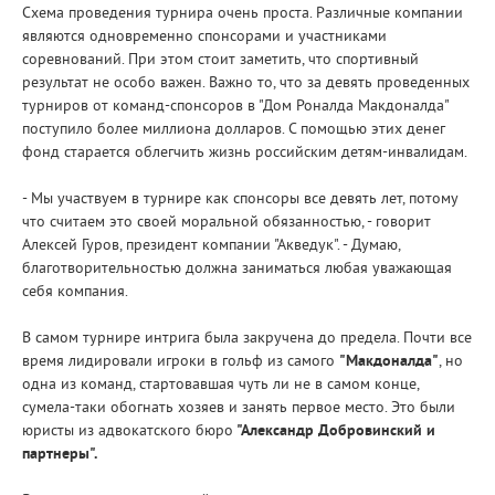
Схема проведения турнира очень проста. Различные компании
являются одновременно спонсорами и участниками
соревнований. При этом стоит заметить, что спортивный
результат не особо важен. Важно то, что за девять проведенных
турниров от команд-спонсоров в "Дом Роналда Макдоналда"
поступило более миллиона долларов. С помощью этих денег
фонд старается облегчить жизнь российским детям-инвалидам.
- Мы участвуем в турнире как спонсоры все девять лет, потому
что считаем это своей моральной обязанностью, - говорит
Алексей Гуров, президент компании "Акведук". - Думаю,
благотворительностью должна заниматься любая уважающая
себя компания.
В самом турнире интрига была закручена до предела. Почти все
время лидировали игроки в гольф из самого
"Макдоналда"
, но
одна из команд, стартовавшая чуть ли не в самом конце,
сумела-таки обогнать хозяев и занять первое место. Это были
юристы из адвокатского бюро
"Александр Добровинский и
партнеры".