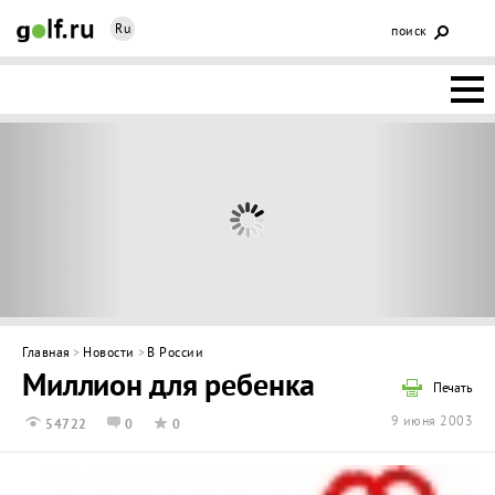
Ru
поиск
НОВОСТИ
ОСНОВЫ
КЛУБЫ
ФЕДЕРАЦИЯ
КАЛЕНДАРЬ
Главная
>
Новости
>
В России
Миллион для ребенка
ГОЛЬФ-
Печать
9 июня 2003
54722
0
0
ИЗМ
ИНТЕРАКТИВ
НЕДВИЖИМОСТЬ