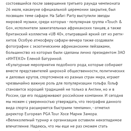
состоявшийся после завершения третьего раунда чемпионата
26 июля, накануне официальной церемонии закрытия, был
посвящен теме сафари. На Safari Party выступили звезды
мировой музыки, среди которых - популярная группа «Touch &
Go», исполнители зажигательных африканских танцев, а также
британский коллектив «UB 40», отыгравший яркий сет из регги-
хитов. Особую атмосферу сафари-вечера также создавали
фотографии с экзотическими африканскими пейзажами,
большинство из которых были сделаны лично президентом ЗАО
«ИНТЕКО» Еленой Батуриной.
«Культурные мероприятия подобного рода, которые собирают
вместе представителей широкой общественности, политических
и деловых кругов, спортсменов из разных стран мира, играют
чрезвычайно важную роль для популяризации гольфа. Гольф
становится хорошей традицией не только в Англии, но и в
России, где его поддерживают российские компании. И сегодня
мы можем с уверенностью утверждать, что география данного
вида спорта расширяется быстрыми темпами», - отметил
директор European PGA Tour Хосе Мария Замора.
«Великолепный турнир и организация оставили неизгладимое
впечатление. Надеюсь, что мы еще не раз сможем стать