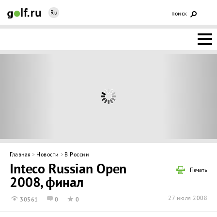
Ru
поиск
НОВОСТИ
ОСНОВЫ
КЛУБЫ
ФЕДЕРАЦИЯ
КАЛЕНДАРЬ
Главная
>
Новости
>
В России
Inteco Russian Open
ГОЛЬФ-
Печать
2008, финал
ИЗМ
ИНТЕРАКТИВ
27 июля 2008
30561
0
0
НЕДВИЖИМОСТЬ