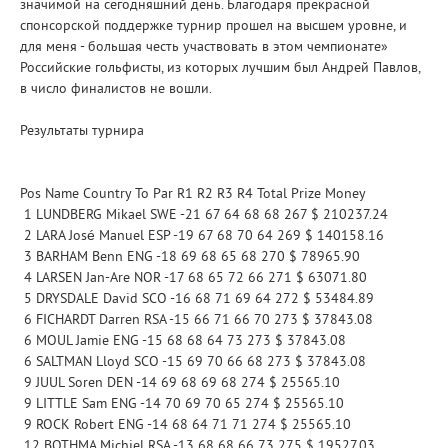
значимой на сегодняшний день. Благодаря прекрасной
спонсорской поддержке турнир прошел на высшем уровне, и
для меня - большая честь участвовать в этом чемпионате»
Российские гольфисты, из которых лучшим был Андрей Павлов,
в число финалистов не вошли.
Результаты турнира
Pos Name Country To Par R1 R2 R3 R4 Total Prize Money
1 LUNDBERG Mikael SWE -21 67 64 68 68 267 $ 210237.24
2 LARA José Manuel ESP -19 67 68 70 64 269 $ 140158.16
3 BARHAM Benn ENG -18 69 68 65 68 270 $ 78965.90
4 LARSEN Jan-Are NOR -17 68 65 72 66 271 $ 63071.80
5 DRYSDALE David SCO -16 68 71 69 64 272 $ 53484.89
6 FICHARDT Darren RSA -15 66 71 66 70 273 $ 37843.08
6 MOUL Jamie ENG -15 68 68 64 73 273 $ 37843.08
6 SALTMAN Lloyd SCO -15 69 70 66 68 273 $ 37843.08
9 JUUL Soren DEN -14 69 68 69 68 274 $ 25565.10
9 LITTLE Sam ENG -14 70 69 70 65 274 $ 25565.10
9 ROCK Robert ENG -14 68 64 71 71 274 $ 25565.10
12 BOTHMA Michiel RSA -13 68 68 66 73 275 $ 19527.03