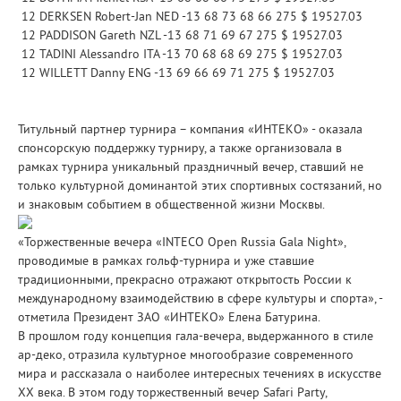
12 DERKSEN Robert-Jan NED -13 68 73 68 66 275 $ 19527.03
12 PADDISON Gareth NZL -13 68 71 69 67 275 $ 19527.03
12 TADINI Alessandro ITA -13 70 68 68 69 275 $ 19527.03
12 WILLETT Danny ENG -13 69 66 69 71 275 $ 19527.03
Титульный партнер турнира – компания «ИНТЕКО» - оказала
спонсорскую поддержку турниру, а также организовала в
рамках турнира уникальный праздничный вечер, ставший не
только культурной доминантой этих спортивных состязаний, но
и знаковым событием в общественной жизни Москвы.
«Торжественные вечера «INTECO Open Russia Gala Night»,
проводимые в рамках гольф-турнира и уже ставшие
традиционными, прекрасно отражают открытость России к
международному взаимодействию в сфере культуры и спорта», -
отметила Президент ЗАО «ИНТЕКО» Елена Батурина.
В прошлом году концепция гала-вечера, выдержанного в стиле
ар-деко, отразила культурное многообразие современного
мира и рассказала о наиболее интересных течениях в искусстве
ХХ века. В этом году торжественный вечер Safari Party,