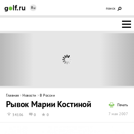
Ru
поиск
НОВОСТИ
ОСНОВЫ
КЛУБЫ
ФЕДЕРАЦИЯ
КАЛЕНДАРЬ
Главная
>
Новости
>
В России
Рывок Марии Костиной
ГОЛЬФ-
Печать
7 мая 2007
34106
0
0
ИЗМ
ИНТЕРАКТИВ
НЕДВИЖИМОСТЬ