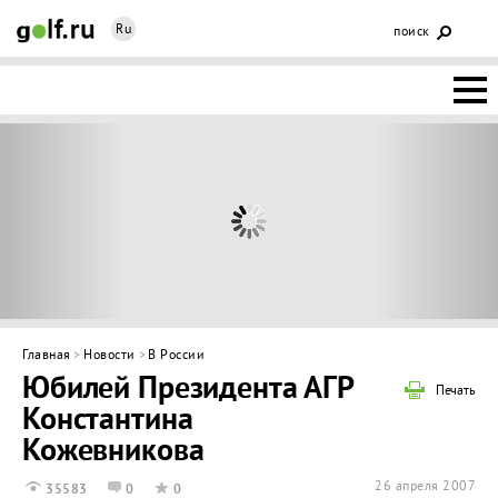
Ru
поиск
НОВОСТИ
ОСНОВЫ
КЛУБЫ
ФЕДЕРАЦИЯ
КАЛЕНДАРЬ
Главная
>
Новости
>
В России
Юбилей Президента АГР
ГОЛЬФ-
Печать
Константина
ИЗМ
ИНТЕРАКТИВ
Кожевникова
НЕДВИЖИМОСТЬ
26 апреля 2007
35583
0
0