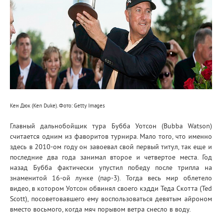
Кен Дюк (Ken Duke). Фото: Getty Images
Главный дальнобойщик тура Бубба Уотсон (Bubba Watson)
считается одним из фаворитов турнира. Мало того, что именно
здесь в 2010-ом году он завоевал свой первый титул, так еще и
последние два года занимал второе и четвертое места. Год
назад Бубба фактически упустил победу после трипла на
знаменитой 16-ой лунке (пар-3). Тогда весь мир облетело
видео, в котором Уотсон обвинял своего кэдди Теда Скотта (Ted
Scott), посоветовавшего ему воспользоваться девятым айроном
вместо восьмого, когда мяч порывом ветра снесло в воду.