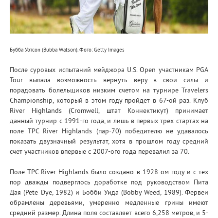
Бубба Уотсон (Bubba Watson). Фото: Getty Images
После суровых испытаний мейджора U.S. Open участникам PGA
Tour выпала возможность вернуть веру в свои силы и
порадовать болельщиков низким счетом на турнире Travelers
Championship, который в этом году пройдет в 67-ой раз. Клуб
River Highlands (Cromwell, штат Коннектикут) принимает
данный турнир с 1991-го года, и лишь в первых трех стартах на
поле TPC River Highlands (пар-70) победителю не удавалось
показать двузначный результат, хотя в прошлом году средний
счет участников впервые с 2007-ого года перевалил за 70.
Поле TPC River Highlands было создано в 1928-ом году и с тех
пор дважды подверглось доработке под руководством Пита
Дая (Pete Dye, 1982) и Бобби Уида (Bobby Weed, 1989). Фервеи
обрамлены деревьями, умеренно медленные грины имеют
средний размер. Длина поля составляет всего 6,258 метров, и 5-