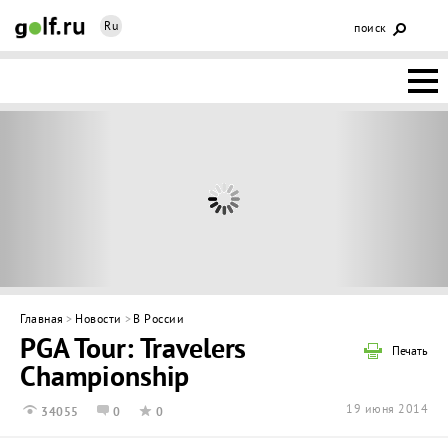
Ru
поиск
НОВОСТИ
ОСНОВЫ
КЛУБЫ
ФЕДЕРАЦИЯ
КАЛЕНДАРЬ
Главная
>
Новости
>
В России
PGA Tour: Travelers
ГОЛЬФ-
Печать
Championship
ИЗМ
ИНТЕРАКТИВ
19 июня 2014
34055
0
0
НЕДВИЖИМОСТЬ