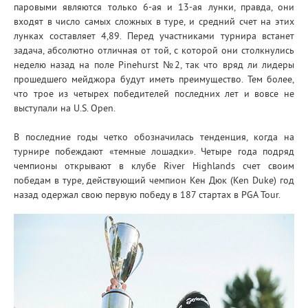
паровыми являются только 6-ая и 13-ая лунки, правда, они
входят в число самых сложных в туре, и средний счет на этих
лунках составляет 4,89. Перед участниками турнира встанет
задача, абсолютно отличная от той, с которой они столкнулись
неделю назад на поле Pinehurst №2, так что вряд ли лидеры
прошедшего мейджора будут иметь преимущество. Тем более,
что трое из четырех победителей последних лет и вовсе не
выступали на U.S. Open.
В последние годы четко обозначилась тенденция, когда на
турнире побеждают «темные лошадки». Четыре года подряд
чемпионы открывают в клубе River Highlands счет своим
победам в туре, действующий чемпион Кен Дюк (Ken Duke) год
назад одержал свою первую победу в 187 стартах в PGA Tour.