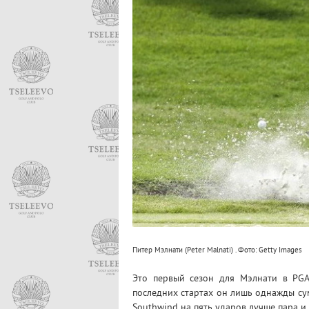
Питер Мэлнати (Peter Malnati) . Фото: Getty Images
Это первый сезон для Мэлнати в PGA
последних стартах он лишь однажды сум
Southwind на пять ударов лучше пара и