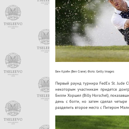
Бен Крэйн (Ben Crane). Фото: Getty Images
Первый раунд турнира FedEx St. Jude Cl
некоторым участникам придется доигр
Билли Хоршел (Billy Horschel), показав
день с богги, но затем сделал четыре
разделить второе место с Питером Мэлнат