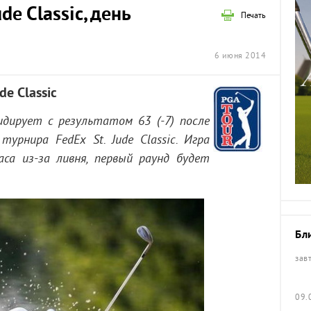
ude Classic, день
Печать
6 июня 2014
de Classic
идирует с результатом 63 (-7) после
турнира FedEx St. Jude Classic. Игра
аса из-за ливня, первый раунд будет
Бл
зав
09.