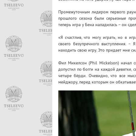
Промежуточным лидером первого раунда
прошлого сезона были серьезные про
теперь игра у Бена наладилась – он сде
«Я счастлив, что могу играть, но я и
своего безупречного выступления. – 
находить свою игру. Это придает мне си
Фил Микелсон (Phil Mickelson) начал 
допустил по богги на каждой девятке, с
четыре бёрди. Очевидно, что все мы
мейджору, перед которым он обкатывает