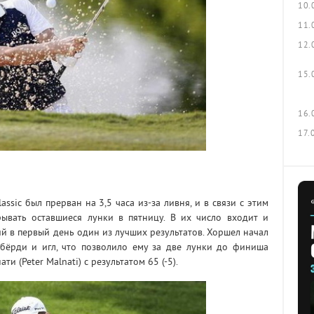
10.
11.
12.
15.
16.
17.
assic был прерван на 3,5 часа из-за ливня, и в связи с этим
ывать оставшиеся лунки в пятницу. В их число входит и
ший в первый день один из лучших результатов. Хоршел начал
 бёрди и игл, что позволило ему за две лунки до финиша
и (Peter Malnati) с результатом 65 (-5).