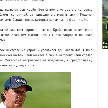
 является Бен Крэйн (Ben Crane), у которого в концовке
блемы со спиной, вынудившие его менять свинг. Похоже,
лал семь бёрди, пять из которых пришлись на фронт-найн.
грал не слишком хорошо, – сказал Крэйн после завершения
Я взволнован тем фактом, что я снова здоров и начинаю
лы».
свое выступление утром и управился до начала ливня. Фил
вой счет на бэк-найн он свел в пар, а на фронт-найн сделал
сли Микелсона направлены на подготовку к предстоящему
 новый подход к игре.