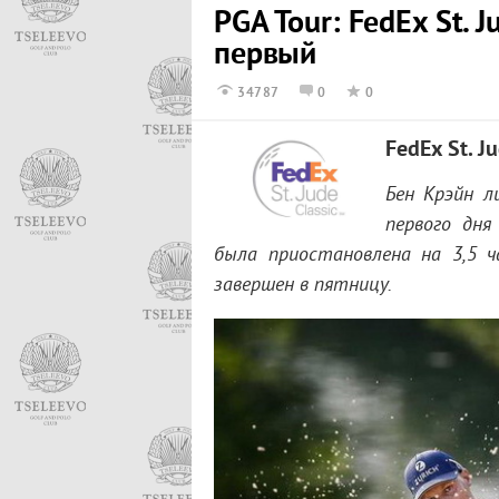
PGA Tour: FedEx St. J
первый
34787
0
0
FedEx St. Ju
Бен Крэйн л
первого дня 
была приостановлена на 3,5 ч
завершен в пятницу.