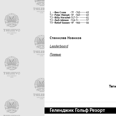
1
--
Ben Crane
-7
F
-7
63
--
--
--
63
T2
--
Peter Malnati
-5
F
-5
65
--
--
--
65
T2
--
Billy Horschel
-5
17
-5
--
--
--
--
61
T2
--
Zach Johnson
-5
16
-5
--
--
--
--
57
T5
--
Retief Goosen
-4
F
-4
66
--
--
--
66
Cтанислав Новиков
Leaderboard
Превью
Теги
Геленджик Гольф Резорт