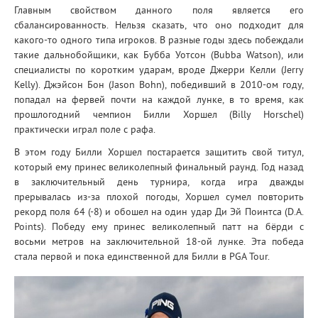
Главным свойством данного поля является его
сбалансированность. Нельзя сказать, что оно подходит для
какого-то одного типа игроков. В разные годы здесь побеждали
такие дальнобойщики, как Бубба Уотсон (Bubba Watson), или
специалисты по коротким ударам, вроде Джерри Келли (Jerry
Kelly). Джэйсон Бон (Jason Bohn), победивший в 2010-ом году,
попадал на фервей почти на каждой лунке, в то время, как
прошлогодний чемпион Билли Хоршел (Billy Horschel)
практически играл поле с рафа.
В этом году Билли Хоршел постарается защитить свой титул,
который ему принес великолепный финальный раунд. Год назад
в заключительный день турнира, когда игра дважды
прерывалась из-за плохой погоды, Хоршел сумел повторить
рекорд поля 64 (-8) и обошел на один удар Ди Эй Поинтса (D.A.
Points). Победу ему принес великолепный патт на бёрди с
восьми метров на заключительной 18-ой лунке. Эта победа
стала первой и пока единственной для Билли в PGA Tour.