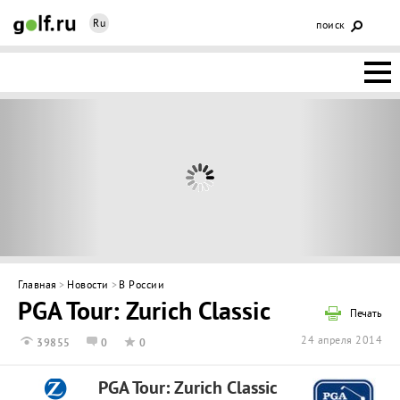
Ru
поиск
НОВОСТИ
ОСНОВЫ
КЛУБЫ
ФЕДЕРАЦИЯ
КАЛЕНДАРЬ
Главная
>
Новости
>
В России
PGA Tour: Zurich Classic
ГОЛЬФ-
Печать
24 апреля 2014
39855
0
0
ИЗМ
ИНТЕРАКТИВ
PGA Tour: Zurich Classic
НЕДВИЖИМОСТЬ