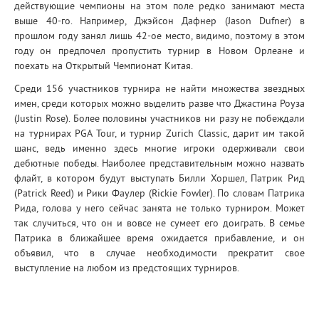
действующие чемпионы на этом поле редко занимают места
выше 40-го. Например, Джэйсон Дафнер (Jason Dufner) в
прошлом году занял лишь 42-ое место, видимо, поэтому в этом
году он предпочел пропустить турнир в Новом Орлеане и
поехать на Открытый Чемпионат Китая.
Среди 156 участников турнира не найти множества звездных
имен, среди которых можно выделить разве что Джастина Роуза
(Justin Rose). Более половины участников ни разу не побеждали
на турнирах PGA Tour, и турнир Zurich Classic, дарит им такой
шанс, ведь именно здесь многие игроки одерживали свои
дебютные победы. Наиболее представительным можно назвать
флайт, в котором будут выступать Билли Хоршел, Патрик Рид
(Patrick Reed) и Рики Фаулер (Rickie Fowler). По словам Патрика
Рида, голова у него сейчас занята не только турниром. Может
так случиться, что он и вовсе не сумеет его доиграть. В семье
Патрика в ближайшее время ожидается прибавление, и он
объявил, что в случае необходимости прекратит свое
выступление на любом из предстоящих турниров.