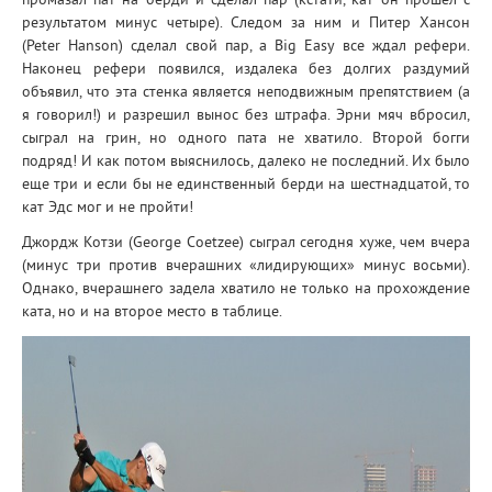
промазал пат на берди и сделал пар (кстати, кат он прошел с
результатом минус четыре). Следом за ним и Питер Хансон
(Peter Hanson) сделал свой пар, а Big Easy все ждал рефери.
Наконец рефери появился, издалека без долгих раздумий
объявил, что эта стенка является неподвижным препятствием (а
я говорил!) и разрешил вынос без штрафа. Эрни мяч вбросил,
сыграл на грин, но одного пата не хватило. Второй богги
подряд! И как потом выяснилось, далеко не последний. Их было
еще три и если бы не единственный берди на шестнадцатой, то
кат Эдс мог и не пройти!
Джордж Котзи (George Coetzee) сыграл сегодня хуже, чем вчера
(минус три против вчерашних «лидирующих» минус восьми).
Однако, вчерашнего задела хватило не только на прохождение
ката, но и на второе место в таблице.