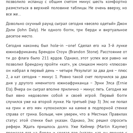
позволило испанцу с общим счетом минус шесть комфортно
размститься в верхней половине таблицы. Не очень вверху, но
все же…
Довольно скучный раунд сыграл сегодня «весело одетый» Джон
Дэли (John Daly). Ни одного богги, три берди и виртуальное
десятое место.
Сегодня наконец был hole-in –one! Сделал его на 3-й лунке
южноафриканец Брендон Стоун (Brandon Stone). Расстояние от
ти до флага было 211 ярдов. Однако, этот успех все равно не
позволил Брендону пройти «кат», уж слишком много «плюсов»
он набрал в первый день – четыре. Результат за два дня – плюс
2, а кат сегодня – минус 1. Ровно такой счет получился за два
дня у другого именитого южноафриканца – Эрни Элса (Ernie
Els). Вчера он сыграл вполне прилично – минус пять. Сегодня же
был явно недоволен собой и своей игрой. Первый богги
случился уже на второй лунке. На третьей (пар 3) Элс не попал
на грин и его мяч «упокоился» на камне в подпорной стенке
справа от грина. Больше, чем уверен, что в Местных Правилах
статус этой стенки был указан. Однако, Элс решил спросить
рефери. Ждать пришлось долго. Уже Кеймер (Martin Kaymer)