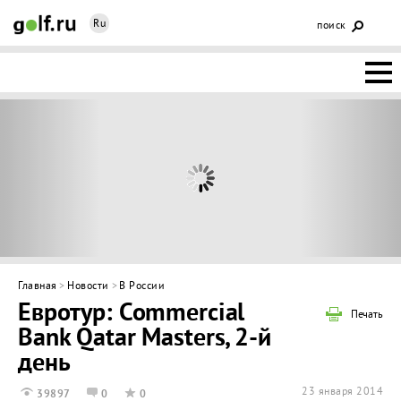
Ru
поиск
НОВОСТИ
ОСНОВЫ
КЛУБЫ
ФЕДЕРАЦИЯ
КАЛЕНДАРЬ
Главная
>
Новости
>
В России
Евротур: Commercial
ГОЛЬФ-
Печать
Bank Qatar Masters, 2-й
ИЗМ
ИНТЕРАКТИВ
день
НЕДВИЖИМОСТЬ
23 января 2014
39897
0
0