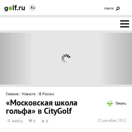
Ru
поиск
НОВОСТИ
ОСНОВЫ
КЛУБЫ
ФЕДЕРАЦИЯ
КАЛЕНДАРЬ
Главная
>
Новости
>
В России
«Московская школа
ГОЛЬФ-
Печать
гольфа» в CityGolf
ИЗМ
ИНТЕРАКТИВ
23 декабря 2013
44911
0
0
НЕДВИЖИМОСТЬ