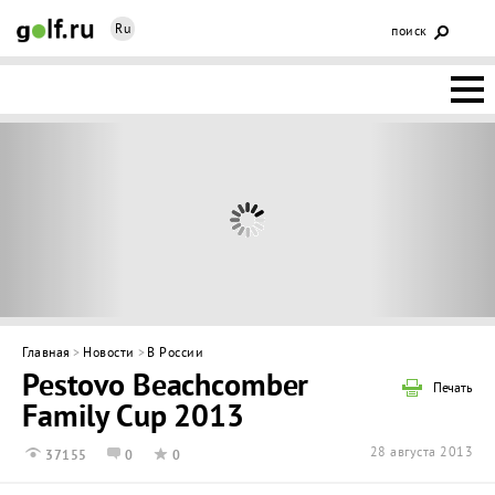
Ru
поиск
НОВОСТИ
ОСНОВЫ
КЛУБЫ
ФЕДЕРАЦИЯ
КАЛЕНДАРЬ
Главная
>
Новости
>
В России
Pestovo Beachcomber
ГОЛЬФ-
Печать
Family Cup 2013
ИЗМ
ИНТЕРАКТИВ
28 августа 2013
37155
0
0
НЕДВИЖИМОСТЬ