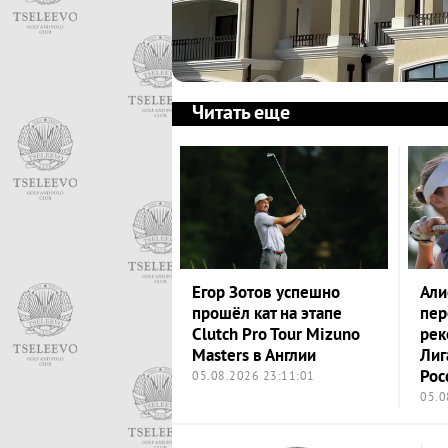
Читать еще
Егор Зотов успешно
Али
прошёл кат на этапе
пер
Clutch Pro Tour Mizuno
рек
Masters в Англии
Лиг
Рос
05.08.2026 23:11:01
05.0