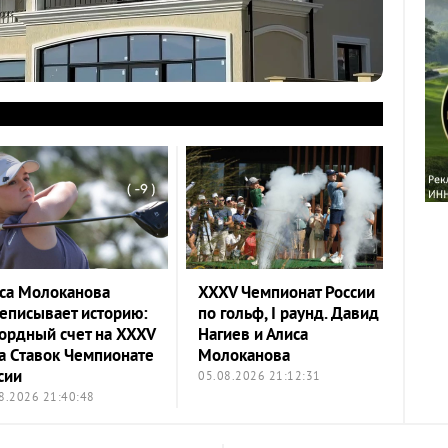
са Молоканова
XXXV Чемпионат России
еписывает историю:
по гольф, I раунд. Давид
ордный счет на XXXV
Нагиев и Алиса
а Ставок Чемпионате
Молоканова
сии
05.08.2026 21:12:31
8.2026 21:40:48