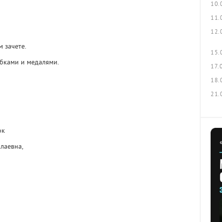
10.
11.
12.
 зачете.
15.
бками и медалями.
17.
18.
21.
ок
лаевна,