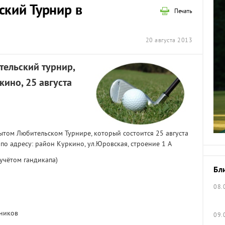
кий Турнир в
Печать
20 августа 2013
ельский турнир,
кино, 25 августа
ытом Любительском Турнире, который состоится 25 августа
по адресу: район Куркино, ул.Юровская, строение 1 А
 учётом гандикапа)
Бл
08.
тников
09.