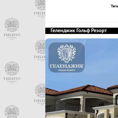
Теги
Геленджик Гольф Резорт