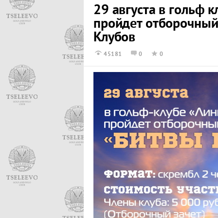
29 августа в гольф к
пройдет отборочный
Клубов
45181
0
0