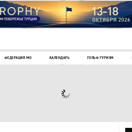
ФЕДЕРАЦИЯ МО
КАЛЕНДАРЬ
ГОЛЬФ-ТУРИЗМ