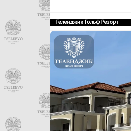
Геленджик Гольф Резорт