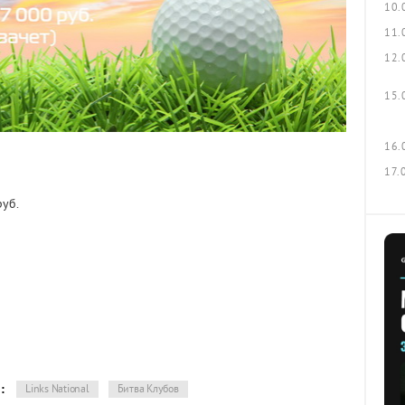
10.
11.
12.
15.
16.
17.
руб.
:
Links National
Битва Клубов