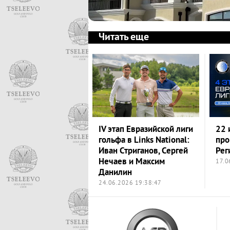
Читать еще
IV этап Евразийской лиги
22 
гольфа в Links National:
про
Иван Стриганов, Сергей
Рег
Нечаев и Максим
17.0
Данилин
24.06.2026 19:38:47