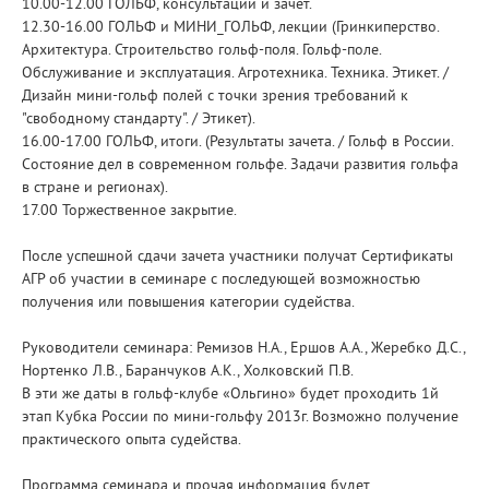
10.00-12.00 ГОЛЬФ, консультации и зачет.
12.30-16.00 ГОЛЬФ и МИНИ_ГОЛЬФ, лекции (Гринкиперство.
Архитектура. Строительство гольф-поля. Гольф-поле.
Обслуживание и эксплуатация. Агротехника. Техника. Этикет. /
Дизайн мини-гольф полей с точки зрения требований к
"свободному стандарту". / Этикет).
16.00-17.00 ГОЛЬФ, итоги. (Результаты зачета. / Гольф в России.
Состояние дел в современном гольфе. Задачи развития гольфа
в стране и регионах).
17.00 Торжественное закрытие.
После успешной сдачи зачета участники получат Сертификаты
АГР об участии в семинаре с последующей возможностью
получения или повышения категории судейства.
Руководители семинара: Ремизов Н.А., Ершов А.А., Жеребко Д.С.,
Нортенко Л.В., Баранчуков А.К., Холковский П.В.
В эти же даты в гольф-клубе «Ольгино» будет проходить 1й
этап Кубка России по мини-гольфу 2013г. Возможно получение
практического опыта судейства.
Программа семинара и прочая информация будет