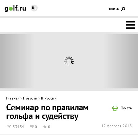
Ru
поиск
НОВОСТИ
ОСНОВЫ
КЛУБЫ
ФЕДЕРАЦИЯ
КАЛЕНДАРЬ
Главная
>
Новости
>
В России
Семинар по правилам
ГОЛЬФ-
Печать
гольфа и судейству
ИЗМ
ИНТЕРАКТИВ
12 февраля 2013
33434
0
0
НЕДВИЖИМОСТЬ