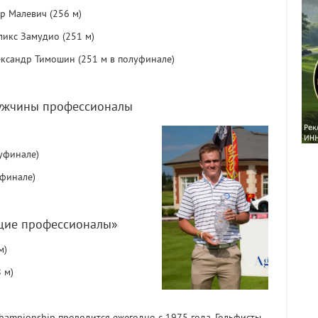
ор Малевич (256 м)
ликс Замудио (251 м)
ександр Тимошин (251 м в полуфинале)
Мужчины профессионалы
луфинале)
уфинале)
щие профессионалы»
м)
 м)