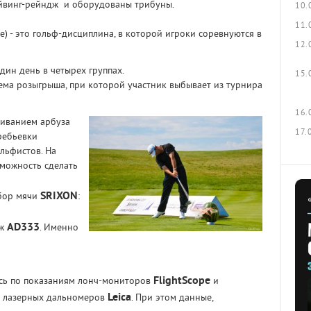
айвинг-рейндж и оборудованы трибуны.
10.
11.
ve) - это гольф-дисциплина, в которой игроки соревнуются в
12.
дин день в четырех группах.
15.
тема розыгрыша, при которой участник выбывает из турнира
16.
биванием арбуза
17.
ребьевки
ольфистов. На
можность сделать
SRIXON
ыбор мячи
:
AD333
аж
. Именно
FlightScope
ись по показаниям лонч-мониторов
и
Leica
и лазерных дальномеров
. При этом данные,