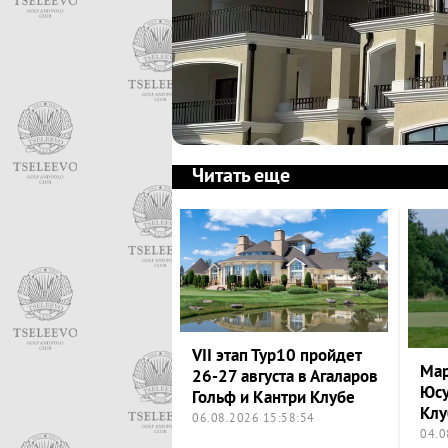
Читать еще
VII этап Тур10 пройдет
Мар
26-27 августа в Агаларов
Юсу
Гольф и Кантри Клубе
Клу
06.08.2026 15:58:54
04.0