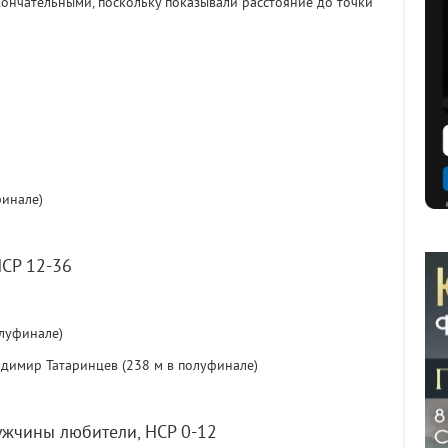
ончательными, поскольку показывали расстояние до точки
финале)
HCP 12-36
олуфинале)
адимир Татаринцев (238 м в полуфинале)
ужчины любители, HCP 0-12