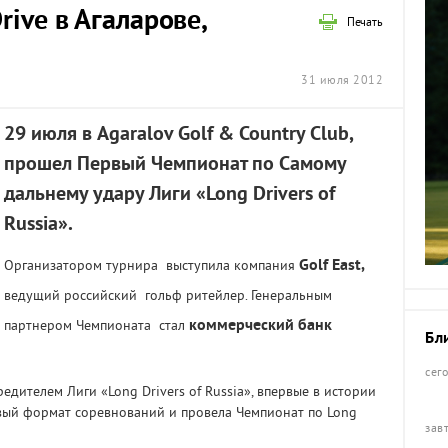
rive в Агаларове,
Печать
31 июля 2012
29 июля в Agaralov Golf & Country Club,
прошел Первый Чемпионат по Самому
дальнему удару Лиги «Long Drivers of
Russia».
Golf East,
Организатором турнира выступила компания
ведущий российский гольф ритейлер. Генеральным
коммерческий банк
партнером Чемпионата стал
Бл
сег
редителем Лиги «Long Drivers of Russia», впервые в истории
вый формат соревнований и провела Чемпионат по Long
зав