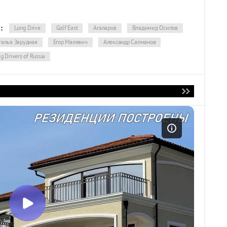
:
Long Drive
Golf East
Агаларов
Владимир Осипов
талья Зарудная
Егор Малевич
Александр Салманов
g Drivers of Russia