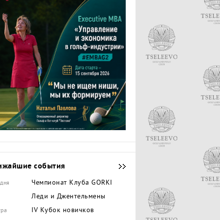
ижайшие события
Чемпионат Клуба GORKI
одня
Леди и Джентельмены
IV Кубок новичков
тра