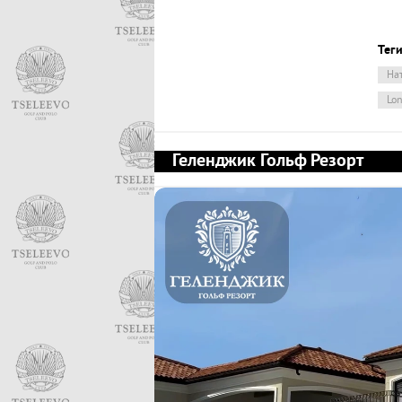
Теги
На
Lon
Геленджик Гольф Резорт