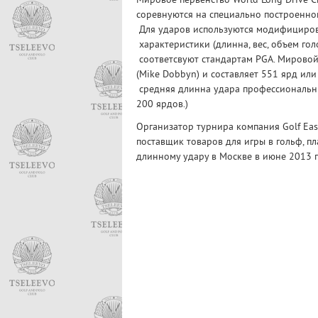
Мировое первенство World Long Drive C
соревнуются на специально построенном
Для ударов используются модифициров
характеристики (длинна, вес, объем голо
соответсвуют стандартам PGA. Мирово
(Mike Dobbyn) и составляет 551 ярд или
средняя длинна удара профессиональны
200 ярдов.)
Организатор турнира компания Golf Ea
поставщик товаров для игры в гольф, п
длинному удару в Москве в июне 2013 г