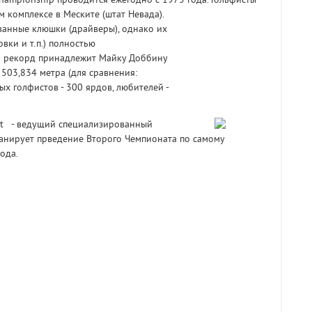
hampionship проводится ежегодно с 1975 года. Гольфисты
 комплексе в Меските (штат Невада).
анные клюшки (драйверы), однако их
вки и т.п.) полностью
й рекорд принадлежит Майку Доббину
 503,834 метра (для сравнения:
х голфистов - 300 ярдов, любителей -
st
- ведущий специализированный
ланирует прведение Второго Чемпионата по самому
ода.