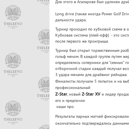
Для этого в Агаларове был удлинен др
Long drive (также иногда Power Golf Dri
дальности удара.
Турнир проходил по кубковой схеме в о
Кубковая система (плей-офф) - это сис
после первого же проигрыша.
Турнир был открыт торжественным раз
гольф мячом. В каждой группе путем же
определялись соперники для "сеяных" г
отборочной стадии каждый получал воз
3 удара мячами для драйвинг рейнджа.
Финалисты получали 5 попыток и на в
профессиональный
Z-Star
Z-Star XV
, новый
и лидер прод
его и предпочли
наши про.
Результаты парных матчей фиксировал
окончательно подтверждались данным