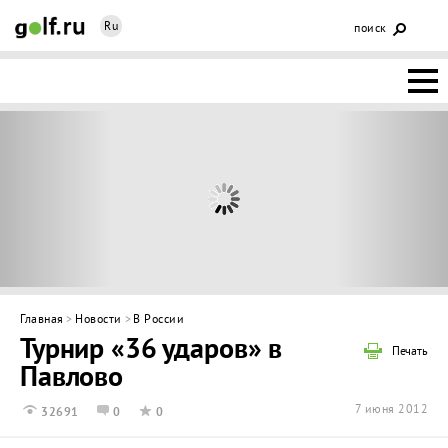
Ru
поиск
НОВОСТИ
ОСНОВЫ
КЛУБЫ
ФЕДЕРАЦИЯ
КАЛЕНДАРЬ
Главная
>
Новости
>
В России
Турнир «36 ударов» в
ГОЛЬФ-
Печать
Павлово
ИЗМ
ИНТЕРАКТИВ
7 июня 2012
32691
0
0
НЕДВИЖИМОСТЬ