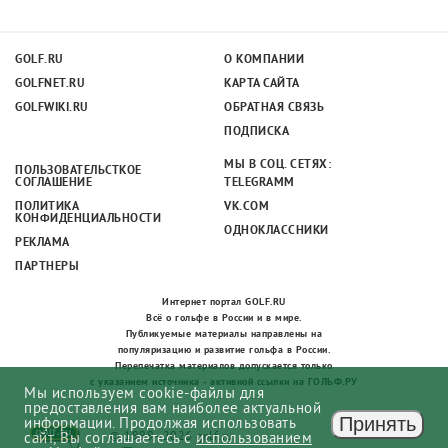
GOLF.RU
О КОМПАНИИ
GOLFNET.RU
КАРТА САЙТА
GOLFWIKI.RU
ОБРАТНАЯ СВЯЗЬ
ПОДПИСКА
МЫ В СОЦ. СЕТЯХ:
ПОЛЬЗОВАТЕЛЬСТКОЕ
СОГЛАШЕНИЕ
TELEGRAMM
ПОЛИТИКА
VK.COM
КОНФИДЕНЦИАЛЬНОСТИ
ОДНОКЛАССНИКИ
РЕКЛАМА
ПАРТНЕРЫ
Интернет портал GOLF.RU
Всё о гольфе в России и в мире.
Публикуемые материалы направлены на
популяризацию и развитие гольфа в России.
Перепечатка материалов допускается только
с указанием источника - активной ссылки на ГОЛЬФ.РУ
Мы используем cookie-файлы для
предоставления вам наиболее актуальной
Принять
информации. Продолжая использовать
© 1999–2026 golf.ru
сайт, Вы соглашаетесь с
использованием