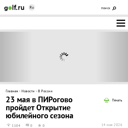
Ru
поиск
НОВОСТИ
ОСНОВЫ
КЛУБЫ
ФЕДЕРАЦИЯ
КАЛЕНДАРЬ
Главная
>
Новости
>
В России
23 мая в ПИРогово
ГОЛЬФ-
Печать
пройдет Открытие
ИЗМ
ИНТЕРАКТИВ
юбилейного сезона
НЕДВИЖИМОСТЬ
14 мая 2026
1104
0
0