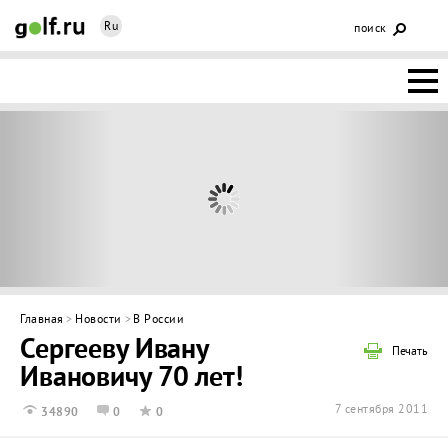
Ru
поиск
НОВОСТИ
ОСНОВЫ
КЛУБЫ
ФЕДЕРАЦИЯ
КАЛЕНДАРЬ
Главная
>
Новости
>
В России
Сергееву Ивану
ГОЛЬФ-
Печать
Ивановичу 70 лет!
ИЗМ
ИНТЕРАКТИВ
7 сентября 2011
34890
0
0
НЕДВИЖИМОСТЬ