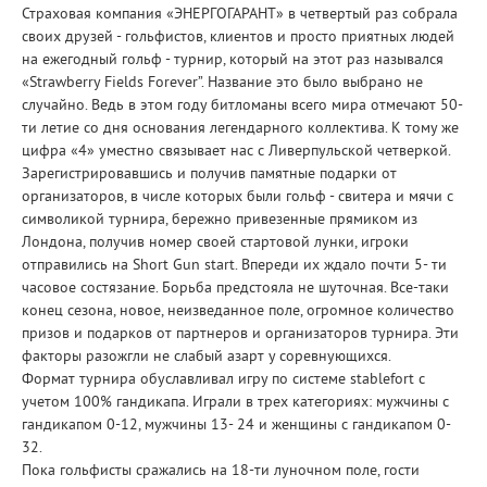
Страховая компания «ЭНЕРГОГАРАНТ» в четвертый раз собрала
своих друзей - гольфистов, клиентов и просто приятных людей
на ежегодный гольф - турнир, который на этот раз назывался
«Strawberry Fields Forever”. Название это было выбрано не
случайно. Ведь в этом году битломаны всего мира отмечают 50-
ти летие со дня основания легендарного коллектива. К тому же
цифра «4» уместно связывает нас с Ливерпульской четверкой.
Зарегистрировавшись и получив памятные подарки от
организаторов, в числе которых были гольф - свитера и мячи с
символикой турнира, бережно привезенные прямиком из
Лондона, получив номер своей стартовой лунки, игроки
отправились на Short Gun start. Впереди их ждало почти 5- ти
часовое состязание. Борьба предстояла не шуточная. Все-таки
конец сезона, новое, неизведанное поле, огромное количество
призов и подарков от партнеров и организаторов турнира. Эти
факторы разожгли не слабый азарт у соревнующихся.
Формат турнира обуславливал игру по системе stablefort c
учетом 100% гандикапа. Играли в трех категориях: мужчины с
гандикапом 0-12, мужчины 13- 24 и женщины с гандикапом 0-
32.
Пока гольфисты сражались на 18-ти луночном поле, гости