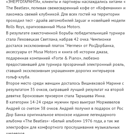
«ЭНЕРГОГАРАНТА», клиенты и партнеры наслаждались хитами «
The Beatles», попивая свежесваренный кофе от «Кофемании» и
лакомясь свежей клубникой. Для всех гостей на территории
проходил тест - драйв автомобилей Jaguar и новейшей модели
Rolls Roys, орагизованный Musa Motors.
В результате ожесточенной борьбы победительницей турнира
стала Леховецкая Светлана, набрав 42 очка. Чемпионке
достался эксклюзивный платок “Hermes» от РосДорБанка,
аксессуары от Musa Motors и книга об истории джаза,
подаренная компанией «Forte & Piano», любезно
предоставившей для турнира прозрачный электронный рояль,
ставший эксклюзивным украшением дорогих интерьеров
гольф-клуба.
Второе место среди женщин досталось Вишняковой Марине с
результатом 35 очков, сыгравшей лучший результат на второй
девятке. Бронзовым призером стала Тарышева Инна.
В категории 14-24 среди мужчин приз выиграл Моржевелов
Андрей со счетом 38 очков. Андрей получил в подарок от Рос
Дор Банка оригинальное японское издание легендарного
альбома «The Beatles»- «Белый альбом» 1976 года, а так же
электрофон для комфортного прослушивания музыкальных
шедевров.