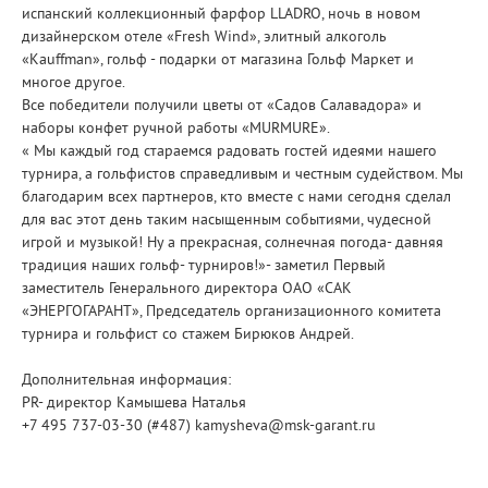
испанский коллекционный фарфор LLADRO, ночь в новом
дизайнерском отеле «Fresh Wind», элитный алкоголь
«Kauffman», гольф - подарки от магазина Гольф Маркет и
многое другое.
Все победители получили цветы от «Садов Салавадора» и
наборы конфет ручной работы «MURMURE».
« Мы каждый год стараемся радовать гостей идеями нашего
турнира, а гольфистов справедливым и честным судейством. Мы
благодарим всех партнеров, кто вместе с нами сегодня сделал
для вас этот день таким насыщенным событиями, чудесной
игрой и музыкой! Ну а прекрасная, солнечная погода- давняя
традиция наших гольф- турниров!»- заметил Первый
заместитель Генерального директора ОАО «САК
«ЭНЕРГОГАРАНТ», Председатель организационного комитета
турнира и гольфист со стажем Бирюков Андрей.
Дополнительная информация:
PR- директор Камышева Наталья
+7 495 737-03-30 (#487) kamysheva@msk-garant.ru