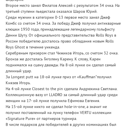
Второе место занял Филатов Алексей с результатом 34 очка. На
третьей ступени пьедестала оказался Шаров Юрий.
Среди мужчин в категории 0-13 первое место занял Джеф
Комбс со счетом 34 очка. За победу Джеф получил антикварные
клюшки 1950 года, принадлежащие легендарному гольфисту
Денни Шуту. От официального представительства Rolls Roys в
России победителю досталось право обладания новым Rolls
Roys Ghost в течение уикенда.
Серебряным призером стал Чижиков Игорь, со счетом 32 очка.
Бронза же досталась Гиголяну Карену. К слову, Карен
поднимался на сцену дважды. На 8-ой лунке он сделал самый
длинный удар.
За Longest putt на 18-ой лунке приз от «Kauffman”получил
Князев Игорь.
На 4-ой лунке Closest to the pin сделала Андрюкина Светлана.
Коллекционную вазу от LLADRO за самый длинный удар среди
женщин на 17- ой лунке получила Ефимова Евгения.
На 15-ой лунке никто не сделал hole-in-one, а значит не
получил поставленный на лунку телефон VERTU коллекции
«Signature Pure» от партнеров турнира.
В числе подарков для победителей в других номинациях был