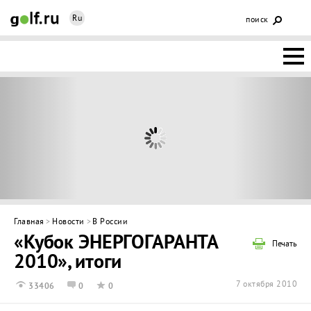
Ru
поиск
НОВОСТИ
ОСНОВЫ
КЛУБЫ
ФЕДЕРАЦИЯ
КАЛЕНДАРЬ
Главная
>
Новости
>
В России
«Кубок ЭНЕРГОГАРАНТА
ГОЛЬФ-
Печать
2010», итоги
ИЗМ
ИНТЕРАКТИВ
7 октября 2010
33406
0
0
НЕДВИЖИМОСТЬ