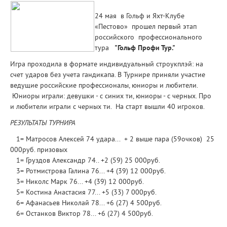
24 мая в Гольф и Яхт-Клубе
«Пестово» прошел первый этап
российского профессионального
тура
"Гольф Профи Тур."
Игра проходила в формате индивидуальный строукплэй: на
счет ударов без учета гандикапа. В Турнире приняли участие
ведущие российские профессионалы, юниоры и любители.
Юниоры играли: девушки - с синих ти, юниоры - с черных. Про
и любители играли с черных ти. На старт вышли 40 игроков.
РЕЗУЛЬТАТЫ ТУРНИРА
1= Матросов Алексей 74 удара... + 2 выше пара (59очков) 25
000руб. призовых
1= Груздов Александр 74.. +2 (59) 25 000руб.
3= Ротмистрова Галина 76... +4 (39) 12 000руб.
3= Николс Марк 76... +4 (39) 12 000руб.
5= Костина Анастасия 77... +5 (33) 7 000руб.
6= Афанасьев Николай 78... +6 (27) 4 500руб.
6= Останков Виктор 78... +6 (27) 4 500руб.