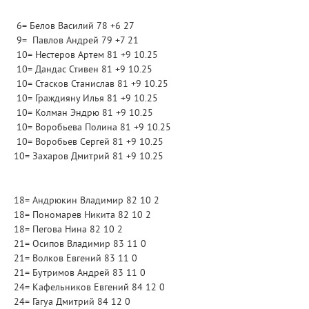
6= Белов Василий 78 +6 27
9= Павлов Андрей 79 +7 21
10= Нестеров Артем 81 +9 10.25
10= Дандас Стивен 81 +9 10.25
10= Стасков Станислав 81 +9 10.25
10= Граждияну Илья 81 +9 10.25
10= Колман Эндрю 81 +9 10.25
10= Воробьева Полина 81 +9 10.25
10= Воробьев Сергей 81 +9 10.25
10= Захаров Дмитрий 81 +9 10.25
18= Андрюкин Владимир 82 10 2
18= Пономарев Никита 82 10 2
18= Пегова Нина 82 10 2
21= Осипов Владимир 83 11 0
21= Волков Евгений 83 11 0
21= Бутримов Андрей 83 11 0
24= Кафельников Евгений 84 12 0
24= Гагуа Дмитрий 84 12 0