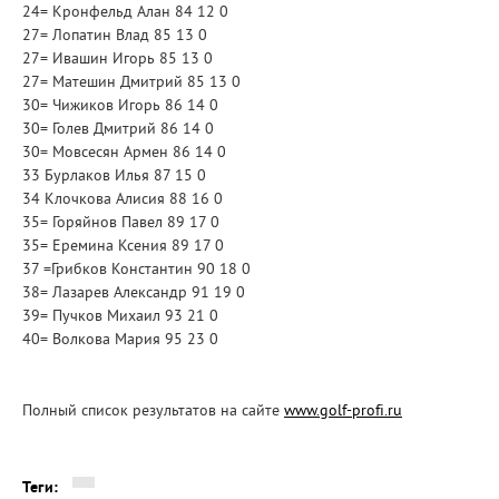
24= Кронфельд Алан 84 12 0
27= Лопатин Влад 85 13 0
27= Ивашин Игорь 85 13 0
27= Матешин Дмитрий 85 13 0
30= Чижиков Игорь 86 14 0
30= Голев Дмитрий 86 14 0
30= Мовсесян Армен 86 14 0
33 Бурлаков Илья 87 15 0
34 Клочкова Алисия 88 16 0
35= Горяйнов Павел 89 17 0
35= Еремина Ксения 89 17 0
37 =Грибков Константин 90 18 0
38= Лазарев Александр 91 19 0
39= Пучков Михаил 93 21 0
40= Волкова Мария 95 23 0
Полный список результатов на сайте
www.golf-profi.ru
Теги: