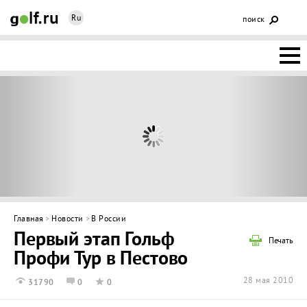
Ru
поиск
НОВОСТИ
ОСНОВЫ
КЛУБЫ
ФЕДЕРАЦИЯ
КАЛЕНДАРЬ
Главная
>
Новости
>
В России
Первый этап Гольф
ГОЛЬФ-
Печать
Профи Тур в Пестово
ИЗМ
ИНТЕРАКТИВ
28 мая 2010
31790
0
0
НЕДВИЖИМОСТЬ