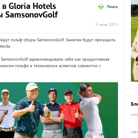
в Gloria Hotels
Печать
ы SamsonovGolf
3 июня 2025
ройдут гольф-сборы SamsonovGolf. Занятия будут проходить
Verde.
ы SamsonovGolf зарекомендовали себя как продуктивная
лансом гольфа и технических аспектов, совместно с
Бл
сег
зав