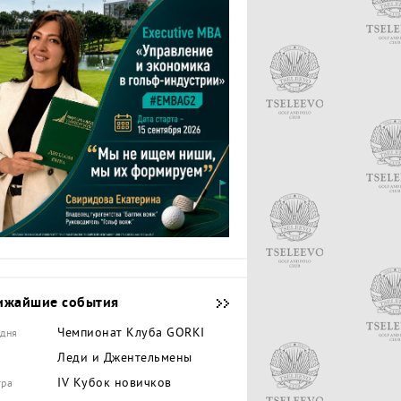
ижайшие события
Чемпионат Клуба GORKI
одня
Леди и Джентельмены
IV Кубок новичков
тра