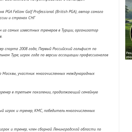
я PGA Fellow Golf Professional (British PGA), автор самого
оссии и странах СНГ
дин из самых известных тренеров в Турции, организатор
в.
стер спорта 2008 года, Первый Российский гольфист по
ьном Туре, игрок года по версии ассоциации профессионалов
ер Москвы, участник многочисленных международных
и тренер в третьем поколении, продолжающий семейную
ый игрок и тренер, КМС, победитель многочисленных
игрок и тренер, член сборной Ленинградской области по