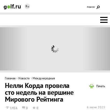
Ru
поиск
НОВОСТИ
ОСНОВЫ
КЛУБЫ
ФЕДЕРАЦИЯ
КАЛЕНДАРЬ
Главная
>
Новости
>
Международные
Нелли Корда провела
ГОЛЬФ-
Печать
сто недель на вершине
ИЗМ
ИНТЕРАКТИВ
Мирового Рейтинга
НЕДВИЖИМОСТЬ
6 июня 2025
1456
0
0