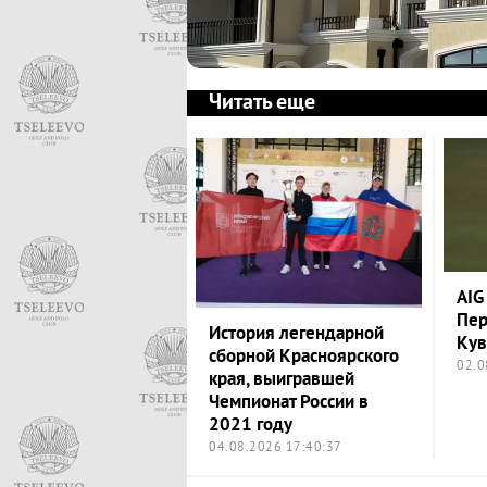
Читать еще
AIG
Пе
История легендарной
Кув
сборной Красноярского
02.0
края, выигравшей
Чемпионат России в
2021 году
04.08.2026 17:40:37