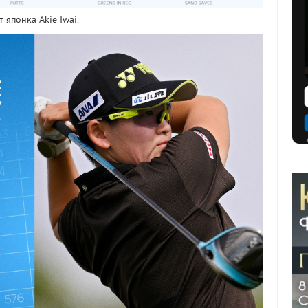
 японка Akie Iwai.