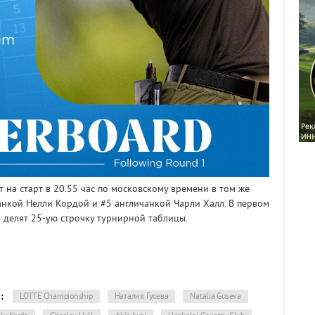
 на старт в 20.55 час по московскому времени в том же
анкой Нелли Кордой и #5 англичанкой Чарли Халл. В первом
и делят 25-ую строчку турнирной таблицы.
:
LOTTE Championship
Наталия Гусева
Natalia Guseva