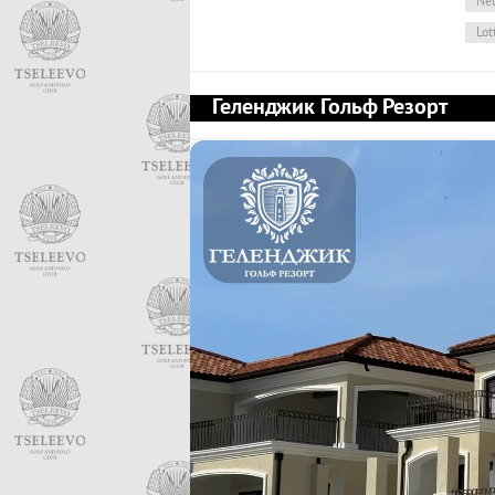
Nel
Lot
Геленджик Гольф Резорт