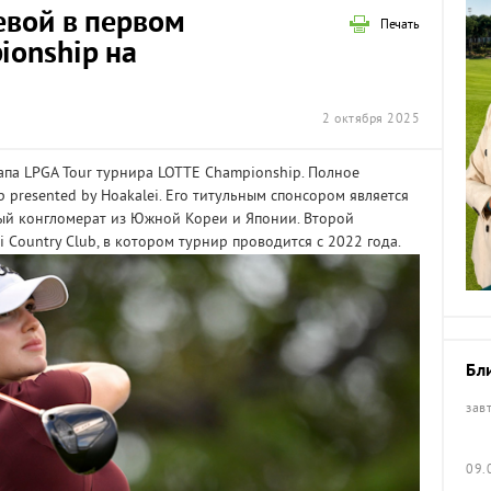
евой в первом
Печать
ionship на
2 октября 2025
апа LPGA Tour турнира LOTTE Championship. Полное
 presented by Hoakalei. Его титульным спонсором является
ый конгломерат из Южной Кореи и Японии. Второй
i Country Club, в котором турнир проводится с 2022 года.
Бл
зав
09.