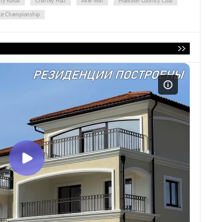
ly Korda
Charley Hull
Akie Iwai
Hoakalei Country Club
te Championship