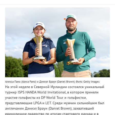
Алекса Пано (Alexa Pano) и Дэниэл Браун (Daniel Brown). Фото: Getty Images
На этой неделе в Северной Ирландии состоялся уникальный
турнир ISPS HANDA World Invitational, в котором приняли
участие гольфисты из DP World Tour и гольфистки,
представляющие LPGA и LET. Среди мужчин сильнейшим был
англичанин Дэниэл Браун (Daniel Brown), захвативший
единоличное лидерство по итогам стартового раунда и в