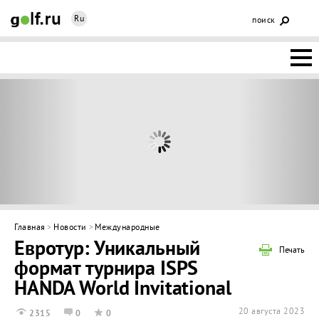
Ru
поиск
НОВОСТИ
ОСНОВЫ
КЛУБЫ
ФЕДЕРАЦИЯ
КАЛЕНДАРЬ
Главная
>
Новости
>
Международные
Евротур: Уникальный
ГОЛЬФ-
Печать
формат турнира ISPS
ИЗМ
ИНТЕРАКТИВ
HANDA World Invitational
НЕДВИЖИМОСТЬ
20 августа 2023
2315
0
0