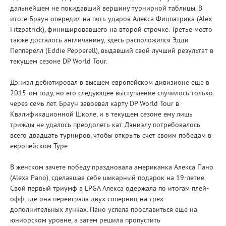
дальнейшем не покидавший вершину турнирной таблицы. В
итоге Браун опередил на пять ударов Алекса Фицпатрика (Alex
Fitzpatrick), финишировавшего на второй строчке. Третье место
также досталось англичанину, здесь расположился Эдди
Пепперелл (Eddie Pepperell), выдавший свой лучший результат в
текущем сезоне DP World Tour.
Дэниэл дебютировал в высшем европейском дивизионе еще в
2015-ом году, но его следующее выступление случилось только
через семь лет. Браун завоевал карту DP World Tour в
Квалификационной Школе, и в текущем сезоне ему лишь
трижды не удалось преодолеть кат. Дэниэлу потребовалось
всего двадцать турниров, чтобы открыть счет своим победам в
европейском Туре.
В женском зачете победу праздновала американка Алекса Пано
(Alexa Pano), сделавшая себе шикарный подарок на 19-летие.
Свой первый триумф в LPGA Алекса одержала по итогам плей-
офф, где она переиграла двух соперниц на трех
дополнительных лунках. Пано успела прославиться еще на
юниорском уровне, а затем решила пропустить